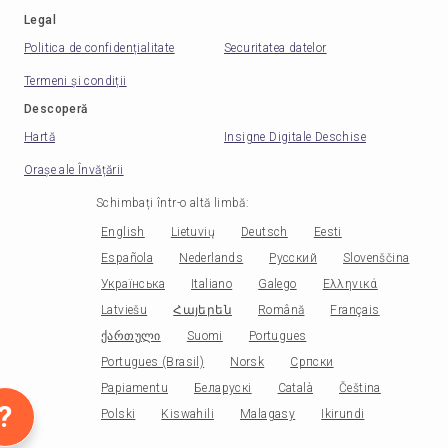
Legal
Politica de confidențialitate
Securitatea datelor
Termeni și condiții
Descoperă
Hartă
Insigne Digitale Deschise
Orașe ale Învățării
Schimbați într-o altă limbă
:
English
Lietuvių
Deutsch
Eesti
Española
Nederlands
Русский
Slovenščina
Українська
Italiano
Galego
Ελληνικά
Latviešu
Հայերեն
Română
Français
ქართული
Suomi
Portugues
Portugues (Brasil)
Norsk
Српски
Papiamentu
Беларускі
Català
Čeština
?
Polski
Kiswahili
Malagasy
Ikirundi