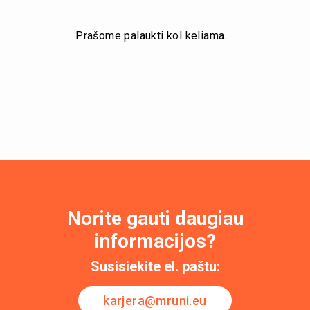
Prašome palaukti kol keliama…
Norite gauti daugiau
informacijos?
Susisiekite el. paštu:
karjera@mruni.eu