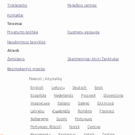
Tinklaraštis
Pagalbos centras
Kontaktai
Teisiniai
Privatumo politika
Duomenų apsauga
Naudojimosi taisyklės
Atrask
Žemėlapis
Skaitmeniniai Atviri Ženkliukai
Besimokantys miestai
Pakeisti į kitą kalbą
:
English
Lietuvių
Deutsch
Eesti
Española
Nederlands
Русский
Slovenščina
Українська
Italiano
Galego
Ελληνικά
Latviešu
Հայերեն
Română
Français
ქართული
Suomi
Portugues
Portugues (Brasil)
Norsk
Српски
Papiamentu
Беларускі
Català
Čeština