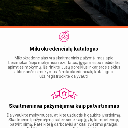
Mikrokredencialų katalogas
Mikrokredencialas yra skaitmeninis pažymėjimas apie
besimokančiojo mokymosi rezultatus, įgyjamas po nedidelės
apimties mokymų. Išsirinkite Jūsų poreikius ir karjeros siekius
atitinkančius mokymus iš mikrokredencialų katalogo ir
užsiregistruokite dalyvauti.
Skaitmeniniai pažymėjimai kaip patvirtinimas
Dalyvaukite mokymuose, atlikite užduotis ir gaukite įvertinimą.
Skaitmeninį pažymėjimą suteiksime kaip įgytų kompetencijų
patvirtinimą. Pateikite jį darbdaviui ar kitai švietimo įstaigai,