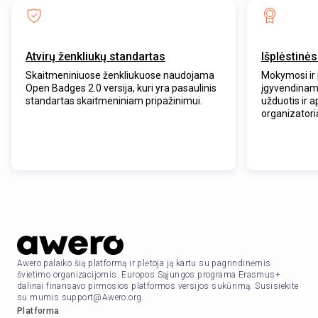
Atvirų ženkliukų standartas
Išplėstinė
Skaitmeniniuose ženkliukuose naudojama
Mokymosi ir 
Open Badges 2.0 versija, kuri yra pasaulinis
įgyvendinam
standartas skaitmeniniam pripažinimui.
užduotis ir 
organizatori
Awero palaiko šią platformą ir plėtoja ją kartu su pagrindinėmis
švietimo organizacijomis. Europos Sąjungos programa Erasmus+
dalinai finansavo pirmosios platformos versijos sukūrimą. Susisiekite
su mumis support@Awero.org.
Platforma