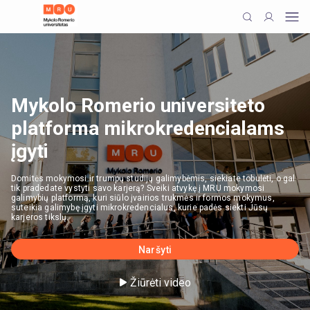
Mykolo Romerio universiteto
platforma mikrokredencialams
įgyti
Domitės mokymosi ir trumpų studijų galimybėmis, siekiate tobulėti, o gal
tik pradedate vystyti savo karjerą? Sveiki atvykę į MRU mokymosi
galimybių platformą, kuri siūlo įvairios trukmės ir formos mokymus,
suteikia galimybę įgyti mikrokredencialus, kurie padės siekti Jūsų
karjeros tikslų.
Naršyti
Žiūrėti video