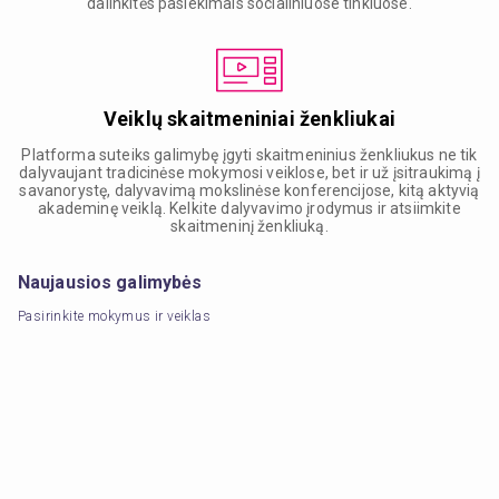
dalinkitės pasiekimais socialiniuose tinkluose.
Veiklų skaitmeniniai ženkliukai
Platforma suteiks galimybę įgyti skaitmeninius ženkliukus ne tik
dalyvaujant tradicinėse mokymosi veiklose, bet ir už įsitraukimą į
savanorystę, dalyvavimą mokslinėse konferencijose, kitą aktyvią
akademinę veiklą. Kelkite dalyvavimo įrodymus ir atsiimkite
skaitmeninį ženkliuką.
Naujausios galimybės
Pasirinkite mokymus ir veiklas