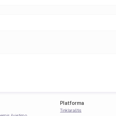
Platforma
Tinklaraštis
inėmis švietimo