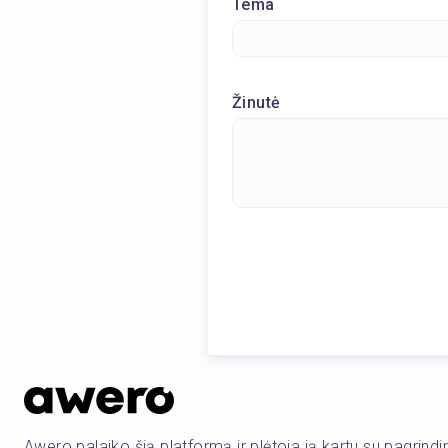
Tema
Žinutė
Awero palaiko šią platformą ir plėtoja ją kartu su pagrind