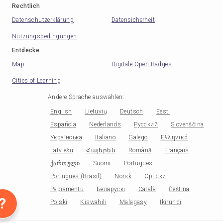
Rechtlich
Datenschutzerklärung
Datensicherheit
Nutzungsbedingungen
Entdecke
Map
Digitale Open Badges
Cities of Learning
Andere Sprache auswählen
:
English
Lietuvių
Deutsch
Eesti
Española
Nederlands
Русский
Slovenščina
Українська
Italiano
Galego
Ελληνικά
Latviešu
Հայերեն
Română
Français
ქართული
Suomi
Portugues
Portugues (Brasil)
Norsk
Српски
Papiamentu
Беларускі
Català
Čeština
?
Polski
Kiswahili
Malagasy
Ikirundi