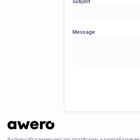
Subject
Message
Badgecraft размещает эту платформу и разрабатывае