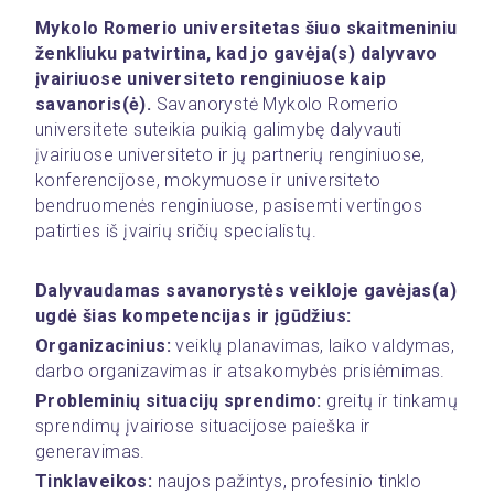
Mykolo Romerio universitetas šiuo skaitmeniniu 
ženkliuku patvirtina, kad jo gavėja(s) dalyvavo 
įvairiuose universiteto renginiuose kaip 
savanoris(ė).
 Savanorystė Mykolo Romerio 
universitete suteikia puikią galimybę dalyvauti 
įvairiuose universiteto ir jų partnerių renginiuose, 
konferencijose, mokymuose ir universiteto 
bendruomenės renginiuose, pasisemti vertingos 
patirties iš įvairių sričių specialistų. 
Dalyvaudamas savanorystės veikloje gavėjas(a) 
ugdė šias kompetencijas ir įgūdžius: 
Organizacinius: 
veiklų planavimas, laiko valdymas, 
darbo organizavimas ir atsakomybės prisiėmimas. 
Probleminių situacijų sprendimo:
 greitų ir tinkamų 
sprendimų įvairiose situacijose paieška ir 
generavimas. 
Tinklaveikos:
 naujos pažintys, profesinio tinklo 