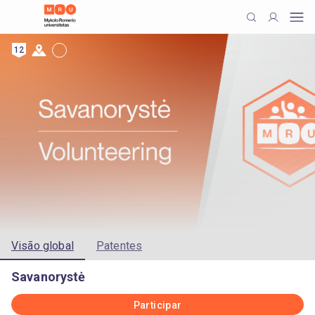
12
Visão global
Patentes
Savanorystė
Participar