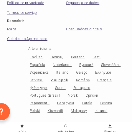
Política de privacidade
Segurança de dados
Termos de serviço
Descobrir
Mapa
Open Badges digitais
Cidades do Aprendizado
Alterar idioma
:
English
Lietuvių
Deutsch
Eesti
Española
Nederlands
Русский
Slovenščina
Українська
Italiano
Galego
Ελληνικά
Latviešu
Հայերեն
Română
Français
ქართული
Suomi
Portugues
Portugues (Brasil)
Norsk
Српски
Papiamentu
Беларускі
Català
Čeština
?
Polski
Kiswahili
Malagasy
Ikirundi
Início
Atividades
Playlist