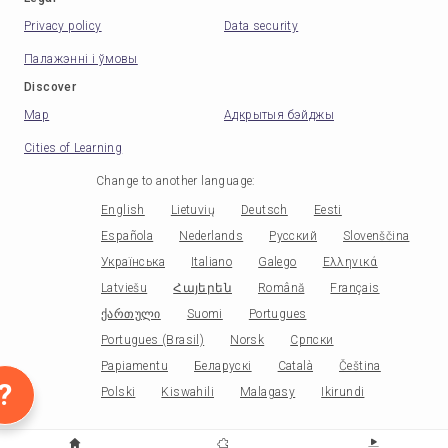
Privacy policy
Data security
Палажэнні і ўмовы
Discover
Map
Адкрытыя бэйджы
Cities of Learning
Change to another language
:
English
Lietuvių
Deutsch
Eesti
Española
Nederlands
Русский
Slovenščina
Українська
Italiano
Galego
Ελληνικά
Latviešu
Հայերեն
Română
Français
ქართული
Suomi
Portugues
Portugues (Brasil)
Norsk
Српски
Papiamentu
Беларускі
Català
Čeština
?
Polski
Kiswahili
Malagasy
Ikirundi