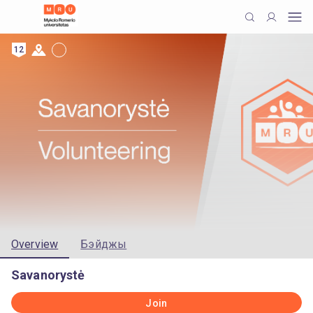
12
Overview
Бэйджы
Savanorystė
Join