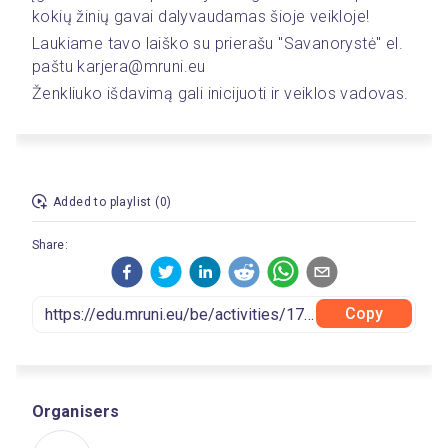
kokių žinių gavai dalyvaudamas šioje veikloje! 
Laukiame tavo laiško su prierašu "Savanorystė" el. 
paštu karjera@mruni.eu 
Ženkliuko išdavimą gali inicijuoti ir veiklos vadovas. 
Added to playlist (0)
Share:
Copy
Organisers