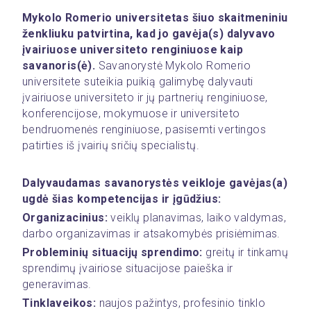
Mykolo Romerio universitetas šiuo skaitmeniniu 
ženkliuku patvirtina, kad jo gavėja(s) dalyvavo 
įvairiuose universiteto renginiuose kaip 
savanoris(ė).
 Savanorystė Mykolo Romerio 
universitete suteikia puikią galimybę dalyvauti 
įvairiuose universiteto ir jų partnerių renginiuose, 
konferencijose, mokymuose ir universiteto 
bendruomenės renginiuose, pasisemti vertingos 
patirties iš įvairių sričių specialistų. 
Dalyvaudamas savanorystės veikloje gavėjas(a) 
ugdė šias kompetencijas ir įgūdžius: 
Organizacinius: 
veiklų planavimas, laiko valdymas, 
darbo organizavimas ir atsakomybės prisiėmimas. 
Probleminių situacijų sprendimo:
 greitų ir tinkamų 
sprendimų įvairiose situacijose paieška ir 
generavimas. 
Tinklaveikos:
 naujos pažintys, profesinio tinklo 