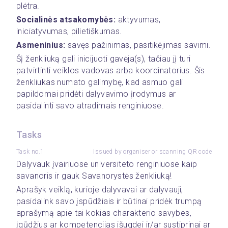
plėtra. 
Socialinės atsakomybės: 
aktyvumas, 
iniciatyvumas, pilietiškumas. 
Asmeninius:
 savęs pažinimas, pasitikėjimas savimi. 
Šį ženkliuką gali inicijuoti gavėja(s), tačiau jį turi 
patvirtinti veiklos vadovas arba koordinatorius. Šis 
ženkliukas numato galimybę, kad asmuo gali 
papildomai pridėti dalyvavimo įrodymus ar 
pasidalinti savo atradimais renginiuose. 
Tasks
Task no.1
Issued by organiser or scanning QR code
Dalyvauk įvairiuose universiteto renginiuose kaip 
savanoris ir gauk Savanorystės ženkliuką!  
Aprašyk veiklą, kurioje dalyvavai ar dalyvauji, 
pasidalink savo įspūdžiais ir būtinai pridėk trumpą 
aprašymą apie tai kokias charakterio savybes, 
įgūdžius ar kompetencijas išugdei ir/ar sustiprinai ar 