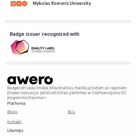
Mykolas Romeris University
Badge issuer recognized with
Badgecraft vada tīmekļa infrastruktūru mācību pilsētām un reģioniem.
Eiropas konsorcijs palīdz attīstīties platformai ar līdzfinansējumu ES
programmā Erasmus+
Platforma
Blogs
BUJ
Kontakti
Likumīgs