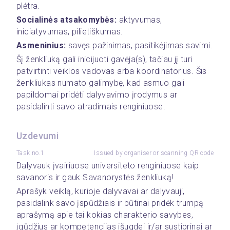
plėtra. 
Socialinės atsakomybės: 
aktyvumas, 
iniciatyvumas, pilietiškumas. 
Asmeninius:
 savęs pažinimas, pasitikėjimas savimi. 
Šį ženkliuką gali inicijuoti gavėja(s), tačiau jį turi 
patvirtinti veiklos vadovas arba koordinatorius. Šis 
ženkliukas numato galimybę, kad asmuo gali 
papildomai pridėti dalyvavimo įrodymus ar 
pasidalinti savo atradimais renginiuose. 
Uzdevumi
Task no.1
Issued by organiser or scanning QR code
Dalyvauk įvairiuose universiteto renginiuose kaip 
savanoris ir gauk Savanorystės ženkliuką!  
Aprašyk veiklą, kurioje dalyvavai ar dalyvauji, 
pasidalink savo įspūdžiais ir būtinai pridėk trumpą 
aprašymą apie tai kokias charakterio savybes, 
įgūdžius ar kompetencijas išugdei ir/ar sustiprinai ar 