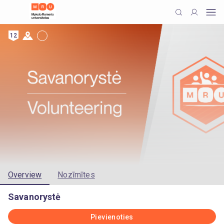
12
Overview
Nozīmītes
Savanorystė
Pievienoties