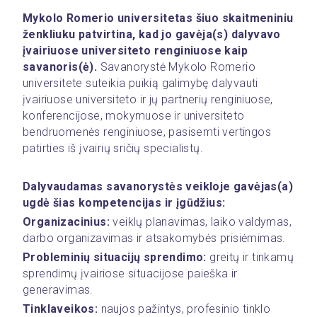
Mykolo Romerio universitetas šiuo skaitmeniniu 
ženkliuku patvirtina, kad jo gavėja(s) dalyvavo 
įvairiuose universiteto renginiuose kaip 
savanoris(ė).
 Savanorystė Mykolo Romerio 
universitete suteikia puikią galimybę dalyvauti 
įvairiuose universiteto ir jų partnerių renginiuose, 
konferencijose, mokymuose ir universiteto 
bendruomenės renginiuose, pasisemti vertingos 
patirties iš įvairių sričių specialistų. 
Dalyvaudamas savanorystės veikloje gavėjas(a) 
ugdė šias kompetencijas ir įgūdžius: 
Organizacinius: 
veiklų planavimas, laiko valdymas, 
darbo organizavimas ir atsakomybės prisiėmimas. 
Probleminių situacijų sprendimo:
 greitų ir tinkamų 
sprendimų įvairiose situacijose paieška ir 
generavimas. 
Tinklaveikos:
 naujos pažintys, profesinio tinklo 