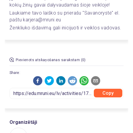
kokių žinių gavai dalyvaudamas šioje veikloje! 
Laukiame tavo laiško su prierašu "Savanorystė" el. 
paštu karjera@mruni.eu 
Ženkliuko išdavimą gali inicijuoti ir veiklos vadovas. 
Pievienots atskaņošanas sarakstam (0)
Share:
Copy
Organizētāji