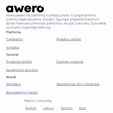
Awero palaiko šią platformą ir plėtoja ją kartu su pagrindinėmis
švietimo organizacijomis. Europos Sąjungos programa Erasmus+
dalinai finansavo pirmosios platformos versijos sukūrimą. Susisiekite
su mumis support@Awero.org.
Platforma
Tinklaraštis
Pagalbos centras
Kontaktai
Teisiniai
Privatumo politika
Duomenų apsauga
Naudojimosi taisyklės
Atrask
Žemėlapis
Skaitmeniniai Atviri Ženkliukai
Besimokantys miestai
Pakeisti į kitą kalbą
:
English
Lietuvių
Deutsch
Eesti