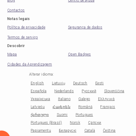
Blog
Centro de ajuda
Contactos
Notas legais
Política de privacidade
Segurança de dados
Termos de serviço
Descobrir
Mapa
Open Badges
Cidades da Aprendizagem
Alterar idioma
:
English
Lietuvių
Deutsch
Eesti
Española
Nederlands
Русский
Slovenščina
Українська
Italiano
Galego
Ελληνικά
Latviešu
Հայերեն
Română
Français
ქართული
Suomi
Portugues
Portugues (Brasil)
Norsk
Српски
Papiamentu
Беларускі
Català
Čeština