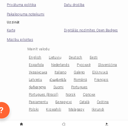
Privātuma politika
Datu drošība
Pakalpojuma noteikumi
Uzzināt
Karte
Digitālās nozīmītes Open Badges
Mācību pilsētas
Mainīt valodu
:
English
Lietuvių
Deutsch
Eesti
Española
Nederlands
Русский
Slovenščina
Українська
Italiano
Galego
Ελληνικά
Latviešu
Հայերեն
Română
Français
ქართული
Suomi
Portugues
Portugues (Brasil)
Norsk
Српски
Papiamentu
Беларускі
Català
Čeština
?
Polski
Kiswahili
Malagasy
Ikirundi