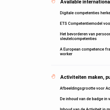
Available internatio
Digitale competenties herk
ETS Competentiemodel voor
Het bevorderen van persoonl
sleutelcompetenties
A European competence fra
worker
Activiteiten maken, p
Afbeeldingsgrootte voor Acti
De inhoud van de badge in v
Inhoud van de Activiteit in 