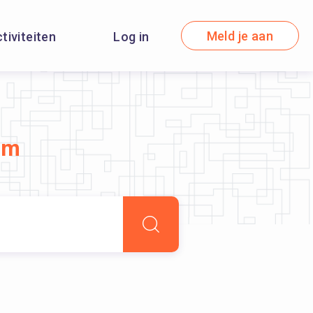
Meld je aan
ctiviteiten
Log in
um