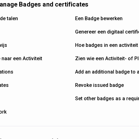
manage Badges and certificates
de talen
Een Badge bewerken
Genereer een digitaal certif
ijs
Hoe badges in een activiteit
naar een Activiteit
Zien wie een Activiteit- of P
ations
Add an additional badge to a
cates
Revoke issued badge
Set other badges as a requ
ork