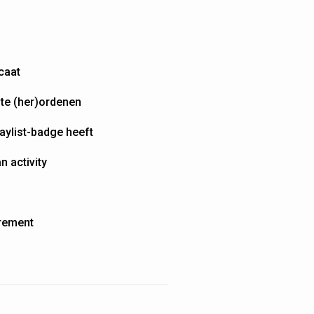
icaat
 te (her)ordenen
laylist-badge heeft
n activity
irement