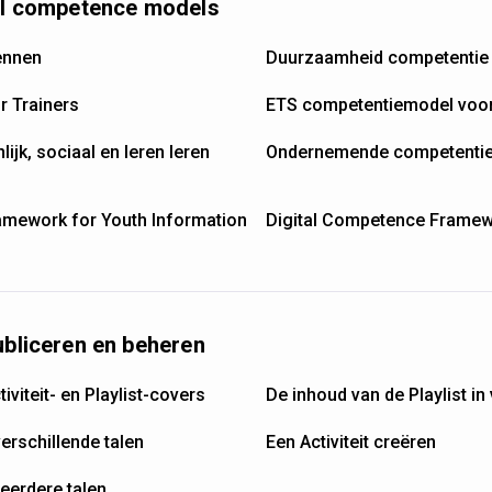
nal competence models
ennen
Duurzaamheid competentie
 Trainers
ETS competentiemodel voo
ijk, sociaal en leren leren
Ondernemende competentie
mework for Youth Information
Digital Competence Framew
ubliceren en beheren
viteit- en Playlist-covers
De inhoud van de Playlist in
erschillende talen
Een Activiteit creëren
meerdere talen