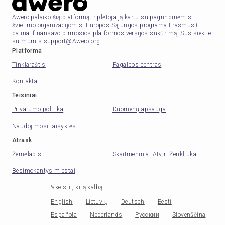
Awero palaiko šią platformą ir plėtoja ją kartu su pagrindinėmis
švietimo organizacijomis. Europos Sąjungos programa Erasmus+
dalinai finansavo pirmosios platformos versijos sukūrimą. Susisiekite
su mumis support@Awero.org.
Platforma
Tinklaraštis
Pagalbos centras
Kontaktai
Teisiniai
Privatumo politika
Duomenų apsauga
Naudojimosi taisyklės
Atrask
Žemėlapis
Skaitmeniniai Atviri Ženkliukai
Besimokantys miestai
Pakeisti į kitą kalbą
:
English
Lietuvių
Deutsch
Eesti
Española
Nederlands
Русский
Slovenščina