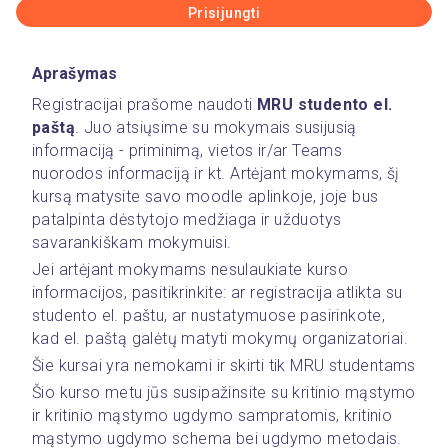
Prisijungti
Aprašymas
Registracijai prašome naudoti 
MRU studento el. 
paštą
. Juo atsiųsime su mokymais susijusią 
informaciją - priminimą, vietos ir/ar Teams 
nuorodos informaciją ir kt. Artėjant mokymams, šį 
kursą matysite savo moodle aplinkoje, joje bus 
patalpinta dėstytojo medžiaga ir užduotys 
savarankiškam mokymuisi. 
Jei artėjant mokymams nesulaukiate kurso 
informacijos, pasitikrinkite: ar registracija atlikta su 
studento el. paštu, ar nustatymuose pasirinkote, 
kad el. paštą galėtų matyti mokymų organizatoriai.
Šie kursai yra nemokami ir skirti tik MRU studentams
Šio kurso metu jūs susipažinsite su kritinio mąstymo 
ir kritinio mąstymo ugdymo sampratomis, kritinio 
mąstymo ugdymo schema bei ugdymo metodais.