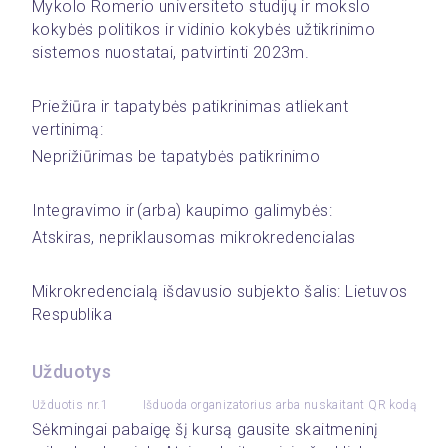
Mykolo Romerio universiteto studijų ir mokslo 
kokybės politikos ir vidinio kokybės užtikrinimo 
sistemos nuostatai, patvirtinti 2023m.
Priežiūra ir tapatybės patikrinimas atliekant 
vertinimą:
Neprižiūrimas be tapatybės patikrinimo
Integravimo ir (arba) kaupimo galimybės: 
Atskiras, nepriklausomas mikrokredencialas
Mikrokredencialą išdavusio subjekto šalis: Lietuvos 
Respublika
Užduotys
Užduotis nr.1
Išduoda organizatorius arba nuskaitant QR kodą
Sėkmingai pabaigę šį kursą gausite skaitmeninį 