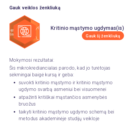
Gauk veiklos ženkliuką
Kritinio mąstymo ugdymas(is)
Gauk šį ženkliuką
Mokymosi rezultatai:
Šis mikrokrediancialas parodo, kad jo turėtojas 
sėkmingai baigė kursą ir geba:
suvokti kritinio mąstymo ir kritinio mąstymo 
ugdymo svarbą asmeniui bei visuomenei
atpažinti kritiškai mąstančios asmenybės 
bruožus
taikyti kritinio mąstymo ugdymo schemą bei 
metodus akademinėje studijų veikloje