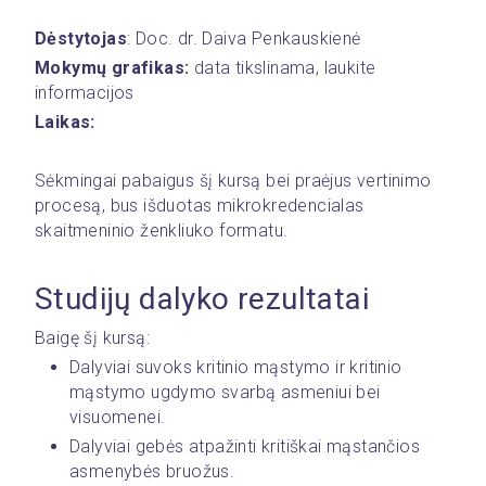
Dėstytojas
: Doc. dr. Daiva Penkauskienė
Mokymų grafikas:
 data tikslinama, laukite 
informacijos
Laikas:
Sėkmingai pabaigus šį kursą bei praėjus vertinimo 
procesą, bus išduotas mikrokredencialas 
skaitmeninio ženkliuko formatu. 
Studijų dalyko rezultatai 
Baigę šį kursą:
Dalyviai suvoks kritinio mąstymo ir kritinio 
mąstymo ugdymo svarbą asmeniui bei 
visuomenei.
Dalyviai gebės atpažinti kritiškai mąstančios 
asmenybės bruožus.