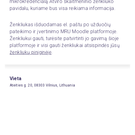
mikrokredencialą Atviro skaitmeninio ženkliuko 
pavidalu, kuriame bus visa reikiama informacija.  
Ženkliukas išduodamas el. paštu po užduočių 
pateikimo ir įvertinimo MRU Moodle platformoje. 
Ženkliukui gauti, turėsite patvirtinti jo gavimą šioje 
platformoje ir visi gauti ženkliukai atsispindės jūsų 
ženkliukų piniginėje
. 
Vieta
Ateities g. 20, 08303 Vilnius, Lithuania