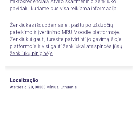
mikrokredencialą Atviro skaitmeninio ženkliuko 
pavidalu, kuriame bus visa reikiama informacija.  
Ženkliukas išduodamas el. paštu po užduočių 
pateikimo ir įvertinimo MRU Moodle platformoje. 
Ženkliukui gauti, turėsite patvirtinti jo gavimą šioje 
platformoje ir visi gauti ženkliukai atsispindės jūsų 
ženkliukų piniginėje
. 
Localização
Ateities g. 20, 08303 Vilnius, Lithuania