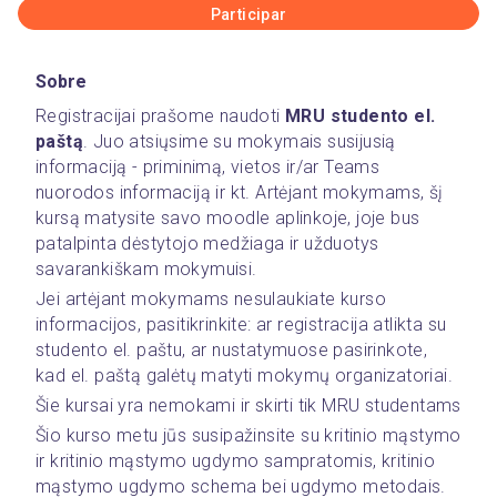
Participar
Sobre
Registracijai prašome naudoti 
MRU studento el. 
paštą
. Juo atsiųsime su mokymais susijusią 
informaciją - priminimą, vietos ir/ar Teams 
nuorodos informaciją ir kt. Artėjant mokymams, šį 
kursą matysite savo moodle aplinkoje, joje bus 
patalpinta dėstytojo medžiaga ir užduotys 
savarankiškam mokymuisi. 
Jei artėjant mokymams nesulaukiate kurso 
informacijos, pasitikrinkite: ar registracija atlikta su 
studento el. paštu, ar nustatymuose pasirinkote, 
kad el. paštą galėtų matyti mokymų organizatoriai.
Šie kursai yra nemokami ir skirti tik MRU studentams
Šio kurso metu jūs susipažinsite su kritinio mąstymo 
ir kritinio mąstymo ugdymo sampratomis, kritinio 
mąstymo ugdymo schema bei ugdymo metodais.