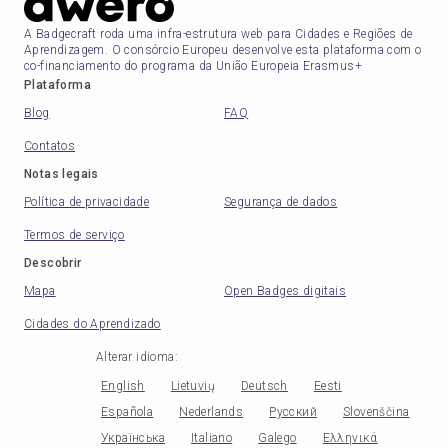
A Badgecraft roda uma infra-estrutura web para Cidades e Regiões de
Aprendizagem. O consórcio Europeu desenvolve esta plataforma com o
co-financiamento do programa da União Europeia Erasmus+
Plataforma
Blog
FAQ
Contatos
Notas legais
Política de privacidade
Segurança de dados
Termos de serviço
Descobrir
Mapa
Open Badges digitais
Cidades do Aprendizado
Alterar idioma
:
English
Lietuvių
Deutsch
Eesti
Española
Nederlands
Русский
Slovenščina
Українська
Italiano
Galego
Ελληνικά