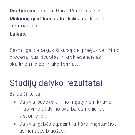
Dėstytojas
: Doc. dr. Daiva Penkauskienė
Mokymų grafikas:
 data tikslinama, laukite 
informacijos
Laikas:
Sėkmingai pabaigus šį kursą bei praėjus vertinimo 
procesą, bus išduotas mikrokredencialas 
skaitmeninio ženkliuko formatu. 
Studijų dalyko rezultatai 
Baigę šį kursą:
Dalyviai suvoks kritinio mąstymo ir kritinio 
mąstymo ugdymo svarbą asmeniui bei 
visuomenei.
Dalyviai gebės atpažinti kritiškai mąstančios 
asmenybės bruožus.