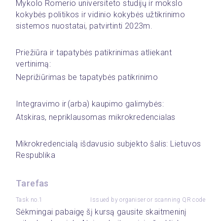
Mykolo Romerio universiteto studijų ir mokslo 
kokybės politikos ir vidinio kokybės užtikrinimo 
sistemos nuostatai, patvirtinti 2023m.
Priežiūra ir tapatybės patikrinimas atliekant 
vertinimą:
Neprižiūrimas be tapatybės patikrinimo
Integravimo ir (arba) kaupimo galimybės: 
Atskiras, nepriklausomas mikrokredencialas
Mikrokredencialą išdavusio subjekto šalis: Lietuvos 
Respublika
Tarefas
Task no.1
Issued by organiser or scanning QR code
Sėkmingai pabaigę šį kursą gausite skaitmeninį 