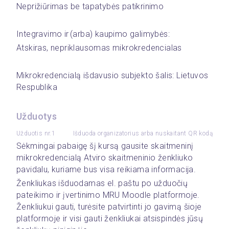
Neprižiūrimas be tapatybės patikrinimo
Integravimo ir (arba) kaupimo galimybės: 
Atskiras, nepriklausomas mikrokredencialas
Mikrokredencialą išdavusio subjekto šalis: Lietuvos 
Respublika 
Užduotys
Užduotis nr.1
Išduoda organizatorius arba nuskaitant QR kodą
Sėkmingai pabaigę šį kursą gausite skaitmeninį 
mikrokredencialą Atviro skaitmeninio ženkliuko 
pavidalu, kuriame bus visa reikiama informacija.  
Ženkliukas išduodamas el. paštu po užduočių 
pateikimo ir įvertinimo MRU Moodle platformoje. 
Ženkliukui gauti, turėsite patvirtinti jo gavimą šioje 
platformoje ir visi gauti ženkliukai atsispindės jūsų 