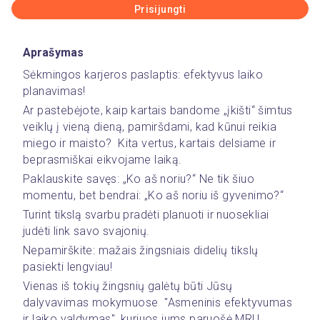
Prisijungti
Aprašymas
Sėkmingos karjeros paslaptis: efektyvus laiko 
planavimas!  
Ar pastebėjote, kaip kartais bandome „įkišti“ šimtus 
veiklų į vieną dieną, pamiršdami, kad kūnui reikia 
miego ir maisto?  Kita vertus, kartais delsiame ir 
beprasmiškai eikvojame laiką.  
Paklauskite savęs: „Ko aš noriu?“ Ne tik šiuo 
momentu, bet bendrai: „Ko aš noriu iš gyvenimo?“  
Turint tikslą svarbu pradėti planuoti ir nuosekliai 
judėti link savo svajonių.  
Nepamirškite: mažais žingsniais didelių tikslų 
pasiekti lengviau! 
Vienas iš tokių žingsnių galėtų būti Jūsų 
dalyvavimas mokymuose  "Asmeninis efektyvumas 
ir laiko valdymas", kuriuos jums paruošė MRU 