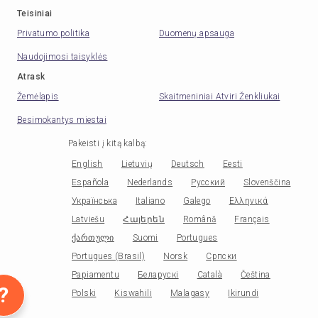
Teisiniai
Privatumo politika
Duomenų apsauga
Naudojimosi taisyklės
Atrask
Žemėlapis
Skaitmeniniai Atviri Ženkliukai
Besimokantys miestai
Pakeisti į kitą kalbą
:
English
Lietuvių
Deutsch
Eesti
Española
Nederlands
Русский
Slovenščina
Українська
Italiano
Galego
Ελληνικά
Latviešu
Հայերեն
Română
Français
ქართული
Suomi
Portugues
Portugues (Brasil)
Norsk
Српски
Papiamentu
Беларускі
Català
Čeština
?
Polski
Kiswahili
Malagasy
Ikirundi