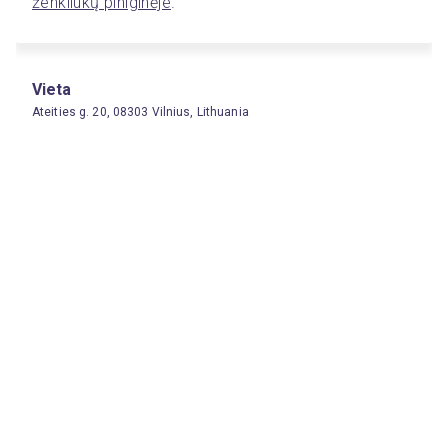
ženkliukų piniginėje
. 
Vieta
Ateities g. 20, 08303 Vilnius, Lithuania