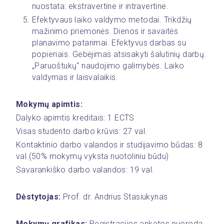
nuostata: ekstravertine ir intravertine.
Efektyvaus laiko valdymo metodai. Trikdžių 
mažinimo priemonės. Dienos ir savaitės 
planavimo patarimai. Efektyvus darbas su 
popieriais. Gebėjimas atsisakyti šalutinių darbų. 
„Paruoštukų“ naudojimo galimybės. Laiko 
valdymas ir laisvalaikis.
Mokymų apimtis:
Dalyko apimtis kreditais: 1 ECTS
Visas studento darbo krūvis: 27 val.
Kontaktinio darbo valandos ir studijavimo būdas: 8  
val.(50% mokymų vyksta nuotoliniu būdu)
Savarankiško darbo valandos: 19 val.
Dėstytojas: 
Prof. dr. Andrius Stasiukynas
Mokymų grafikas:
 Registracijos anketos nuoroda 