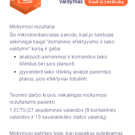
valdymas
Gauk šį ženkliuką
Mokymosi rezultatai:
Šis mikrokrediancialas parodo, kad jo turėtojas 
sėkmingai baigė "Asmeninio efektyvumo ir laiko 
valdymo" kursą ir geba:
analizuoti asmeninius ir komandos laiko 
išteklius bei juos planuoti.
įgyvendinti laiko išteklių analize paremtus 
planus, juos efektyviai tobulinti.
Teorinis darbo krūvis, reikalingas mokymosi 
rezultatams pasiekti: 
1 ECTS (27 akademinės valandos (8 kontaktinės 
valandos ir 19 savarankiško darbo valandų)
Mokymosi patirties lygis, kurį pasiekus suteikiamas 