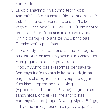
kontekste.
Laiko planavimo ir valdymo technikos: 
Asmeninis laiko balansas. Dienos nuotrauka ir 
trukdžiai. Laiko savaitės balansas. “Laiko 
vagys”. Principas: “60 – 20 – 20”. “Pomodoro” 
technika. Parett`o dėsnis ir laiko valdymas. 
Kritinio darbų kelio analizė. ABC principas. 
Eisenhower`io principas.
Laiko valdymas ir asmens psichofiziologiniai 
bruožai: Asmeninės savybės ir laiko valdymas. 
Energingumą skatinantys veiksniai. 
Produktyvumo pasiskirstymas per savaitę. 
Dėmesys ir efektyvaus laiko panaudojimas 
pagal psichologines asmenybių tipologijas: 
Klasikinė temperamento tipologija 
(Hippocrates, I. Kant, I. Pavlov): flegmatikas, 
sangvinikas, cholerikas, melancholikas. 
Asmenybės tipai (pagal C. Jung, Myers-Briggs, 
H. Eysenck ir kt.) besiremiantys vyraujančia 