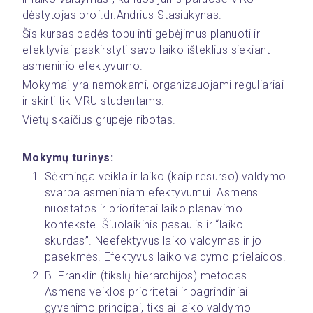
dėstytojas prof.dr.Andrius Stasiukynas. 
Šis kursas padės tobulinti gebėjimus planuoti ir 
efektyviai paskirstyti savo laiko išteklius siekiant 
asmeninio efektyvumo.
Mokymai yra nemokami, organizauojami reguliariai 
ir skirti tik MRU studentams.
Vietų skaičius grupėje ribotas. 
Mokymų turinys:
Sėkminga veikla ir laiko (kaip resurso) valdymo 
svarba asmeniniam efektyvumui. Asmens 
nuostatos ir prioritetai laiko planavimo 
kontekste. Šiuolaikinis pasaulis ir “laiko 
skurdas”. Neefektyvus laiko valdymas ir jo 
pasekmės. Efektyvus laiko valdymo prielaidos.
B. Franklin (tikslų hierarchijos) metodas. 
Asmens veiklos prioritetai ir pagrindiniai 
gyvenimo principai, tikslai laiko valdymo 