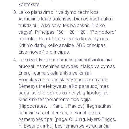
kontekste.
Laiko planavimo ir valdymo technikos: 
Asmeninis laiko balansas. Dienos nuotrauka ir 
trukdžiai. Laiko savaitės balansas. “Laiko 
vagys”. Principas: “60 – 20 – 20”. “Pomodoro” 
technika. Parett`o dėsnis ir laiko valdymas. 
Kritinio darbų kelio analizė. ABC principas. 
Eisenhower`io principas.
Laiko valdymas ir asmens psichofiziologiniai 
bruožai: Asmeninės savybės ir laiko valdymas. 
Energingumą skatinantys veiksniai. 
Produktyvumo pasiskirstymas per savaitę. 
Dėmesys ir efektyvaus laiko panaudojimas 
pagal psichologines asmenybių tipologijas: 
Klasikinė temperamento tipologija 
(Hippocrates, I. Kant, I. Pavlov): flegmatikas, 
sangvinikas, cholerikas, melancholikas. 
Asmenybės tipai (pagal C. Jung, Myers-Briggs, 
H. Eysenck ir kt.) besiremiantys vyraujančia 