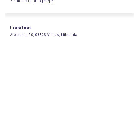
ženkliukų piniginėje
. 
Location
Ateities g. 20, 08303 Vilnius, Lithuania