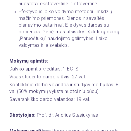
nuostata: ekstravertine ir intravertine.
Efektyvaus laiko valdymo metodai. Trikdžių 
mažinimo priemonės. Dienos ir savaitės 
planavimo patarimai. Efektyvus darbas su 
popieriais. Gebėjimas atsisakyti šalutinių darbų. 
„Paruoštukų“ naudojimo galimybės. Laiko 
valdymas ir laisvalaikis.
Mokymų apimtis:
Dalyko apimtis kreditais: 1 ECTS
Visas studento darbo krūvis: 27 val.
Kontaktinio darbo valandos ir studijavimo būdas: 8  
val.(50% mokymų vyksta nuotoliniu būdu)
Savarankiško darbo valandos: 19 val.
Dėstytojas: 
Prof. dr. Andrius Stasiukynas
Mokymų grafikas:
 Registracijos anketos nuoroda 