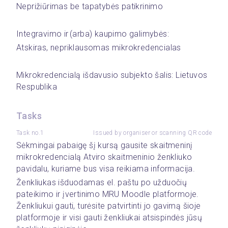
Neprižiūrimas be tapatybės patikrinimo
Integravimo ir (arba) kaupimo galimybės: 
Atskiras, nepriklausomas mikrokredencialas
Mikrokredencialą išdavusio subjekto šalis: Lietuvos 
Respublika 
Tasks
Task no.1
Issued by organiser or scanning QR code
Sėkmingai pabaigę šį kursą gausite skaitmeninį 
mikrokredencialą Atviro skaitmeninio ženkliuko 
pavidalu, kuriame bus visa reikiama informacija.  
Ženkliukas išduodamas el. paštu po užduočių 
pateikimo ir įvertinimo MRU Moodle platformoje. 
Ženkliukui gauti, turėsite patvirtinti jo gavimą šioje 
platformoje ir visi gauti ženkliukai atsispindės jūsų 