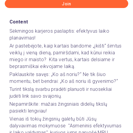
Join
Content
Sėkmingos karjeros paslaptis: efektyvus laiko 
planavimas!  
Ar pastebėjote, kaip kartais bandome „įkišti“ šimtus 
veiklų į vieną dieną, pamiršdami, kad kūnui reikia 
miego ir maisto?  Kita vertus, kartais delsiame ir 
beprasmiškai eikvojame laiką.  
Paklauskite savęs: „Ko aš noriu?“ Ne tik šiuo 
momentu, bet bendrai: „Ko aš noriu iš gyvenimo?“  
Turint tikslą svarbu pradėti planuoti ir nuosekliai 
judėti link savo svajonių.  
Nepamirškite: mažais žingsniais didelių tikslų 
pasiekti lengviau! 
Vienas iš tokių žingsnių galėtų būti Jūsų 
dalyvavimas mokymuose  "Asmeninis efektyvumas 
ir laiko valdymas", kuriuos jums paruošė MRU 