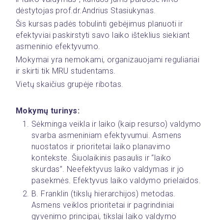
dėstytojas prof.dr.Andrius Stasiukynas. 
Šis kursas padės tobulinti gebėjimus planuoti ir 
efektyviai paskirstyti savo laiko išteklius siekiant 
asmeninio efektyvumo.
Mokymai yra nemokami, organizauojami reguliariai 
ir skirti tik MRU studentams.
Vietų skaičius grupėje ribotas. 
Mokymų turinys:
Sėkminga veikla ir laiko (kaip resurso) valdymo 
svarba asmeniniam efektyvumui. Asmens 
nuostatos ir prioritetai laiko planavimo 
kontekste. Šiuolaikinis pasaulis ir “laiko 
skurdas”. Neefektyvus laiko valdymas ir jo 
pasekmės. Efektyvus laiko valdymo prielaidos.
B. Franklin (tikslų hierarchijos) metodas. 
Asmens veiklos prioritetai ir pagrindiniai 
gyvenimo principai, tikslai laiko valdymo 