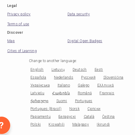
Legal
Privacy policy
Data security
Terms of use
Discover
Map
Digital Open Badges
Cities of Learning
Change to another language
:
English
Lietuvių
Deutsch
Eesti
Española
Nederlands
Русский
Slovenščina
Українська
Italiano
Galego
Ελληνικά
Latviešu
Հայերեն
Română
Français
ქართული
Suomi
Portugues
Portugues (Brasil)
Norsk
Српски
Papiamentu
Беларускі
Català
Čeština
?
Polski
Kiswahili
Malagasy
Ikirundi