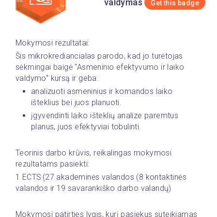
valdymas
Get this badge
Mokymosi rezultatai:
Šis mikrokrediancialas parodo, kad jo turėtojas 
sėkmingai baigė "Asmeninio efektyvumo ir laiko 
valdymo" kursą ir geba:
analizuoti asmeninius ir komandos laiko 
išteklius bei juos planuoti.
įgyvendinti laiko išteklių analize paremtus 
planus, juos efektyviai tobulinti.
Teorinis darbo krūvis, reikalingas mokymosi 
rezultatams pasiekti: 
1 ECTS (27 akademinės valandos (8 kontaktinės 
valandos ir 19 savarankiško darbo valandų)
Mokymosi patirties lygis, kurį pasiekus suteikiamas 