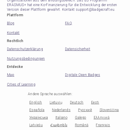
Organisationen aus dem Bildungsbereich. Das EU Programm
ERASMUS+ hat eine Ko-Finanzierung für die Entwicklung der ersten
Version dieser Plattform gewährt. Kontakt support@badgecraft.eu.
Plattform
Blog
FAQ
Kontakt
Rechtlich
Datenschutzerklärung
Datensicherheit
Nutzungsbedingungen
Entdecke
Map
Digitale Open Badges
Cities of Learning
Andere Sprache auswählen
:
English
Lietuvių
Deutsch
Eesti
Española
Nederlands
Русский
Slovenščina
Українська
Italiano
Galego
Ελληνικά
Latviešu
Հայերեն
Română
Français