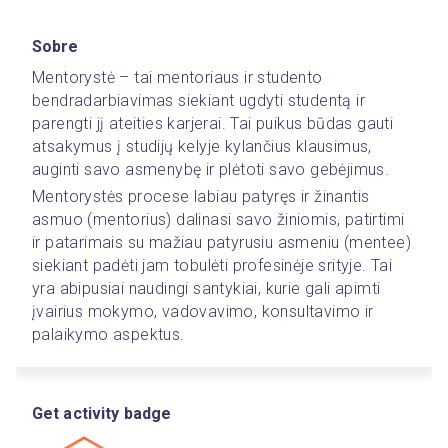
Sobre
Mentorystė – tai mentoriaus ir studento 
bendradarbiavimas siekiant ugdyti studentą ir 
parengti jį ateities karjerai. Tai puikus būdas gauti 
atsakymus į studijų kelyje kylančius klausimus, 
auginti savo asmenybę ir plėtoti savo gebėjimus.
Mentorystės procese labiau patyręs ir žinantis 
asmuo (mentorius) dalinasi savo žiniomis, patirtimi 
ir patarimais su mažiau patyrusiu asmeniu (mentee) 
siekiant padėti jam tobulėti profesinėje srityje. Tai 
yra abipusiai naudingi santykiai, kurie gali apimti 
įvairius mokymo, vadovavimo, konsultavimo ir 
palaikymo aspektus.  
Get activity badge