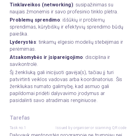
Tinklaveikos (networking)
: susipažinimas su 
naujais žmonėmis ir savo profesinio tinklo plėtra.
Problemų sprendimo
: iššūkių ir problemų 
sprendimas, kūrybiškų ir efektyvių sprendimo būdų 
paieška.
Lyderystės
: tinkamų elgesio modelių stebėjimas ir 
perėmimas.
Atsakomybės ir įsipareigojimo
: disciplina ir 
savikontrolė.
Šį ženkliuką gali inicijuoti gavėja(s), tačiau jį turi 
patvirtinti veiklos vadovas arba koordinatorius. Šis 
ženkliukas numato galimybę, kad asmuo gali 
papildomai pridėti dalyvavimo įrodymus ar 
pasidalinti savo atradimais renginiuose.
Tarefas
Task no.1
Issued by organiser or scanning QR code
Dalyvauk mentorystės programoje ne trumpiau nei 