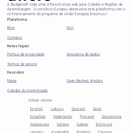
A Badgecraft roda uma infra-estrutura web para Cidades e Regiões de
Aprendizagem. O consórcio Europeu desenvolve esta plataforma com o
co-financiamento do programa da União Europeia Erasmus+
Plataforma
Blog
FAQ
Contatos
Notas legais
Política de privacidade
Segurança de dados
Termos de serviço
Descobrir
Mapa
Open Badges digitais
Cidades do Aprendizado
Alterar idioma
:
English
Lietuvių
Deutsch
Eesti
Española
Nederlands
Русский
Slovenščina
Українська
Italiano
Galego
Ελληνικά
Latviešu
Հայերեն
Română
Français