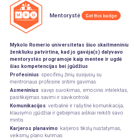
Mentorystė
Get this badge
Mykolo Romerio universitetas šiuo skaitmeniniu 
ženkliuku patvirtina, kad jo gavėja(s) dalyvavo 
mentorystės programoje kaip mentee ir ugdė 
šias kompetencijas bei įgūdžius
:
Profesinius
: specifinių žinių susijusių su 
mentroriaus profesine sritimi gavimas.
Asmeninius
: savęs suvokimas, emocinis intelektas, 
pasitikėjimas savimi ir savikontrolė.
Komunikacijos
: verbalinė ir rašytinė komunikacija, 
klausymo įgūdžiai ir gebėjimas aiškiai reikšti savo 
mintis.
Karjeros planavimo
: karjeros tikslų nustatymas, 
veiksmų plano kurimas.