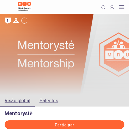
1
Visão global
Patentes
Mentorystė
Participar