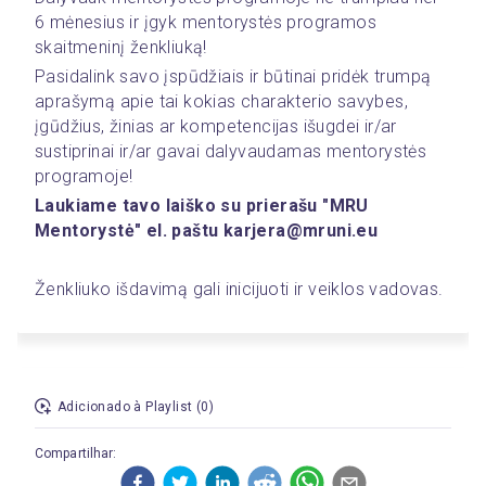
6 mėnesius ir įgyk mentorystės programos 
skaitmeninį ženkliuką!
Pasidalink savo įspūdžiais ir būtinai pridėk trumpą 
aprašymą apie tai kokias charakterio savybes, 
įgūdžius, žinias ar kompetencijas išugdei ir/ar 
sustiprinai ir/ar gavai dalyvaudamas mentorystės 
programoje!
Laukiame tavo laiško su prierašu "MRU 
Mentorystė" el. paštu karjera@mruni.eu
Ženkliuko išdavimą gali inicijuoti ir veiklos vadovas.
Adicionado à Playlist (0)
Compartilhar: