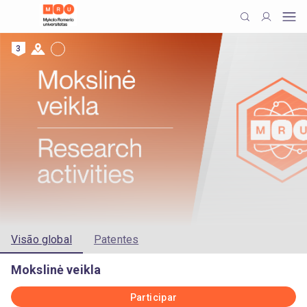
3
Visão global
Patentes
Mokslinė veikla
Participar