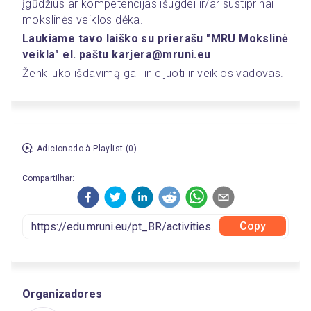
įgūdžius ar kompetencijas išugdei ir/ar sustiprinai 
mokslinės veiklos dėka.
Laukiame tavo laiško su prierašu "MRU Mokslinė 
veikla" el. paštu karjera@mruni.eu
Ženkliuko išdavimą gali inicijuoti ir veiklos vadovas. 
Adicionado à Playlist (0)
Compartilhar:
Copy
Organizadores