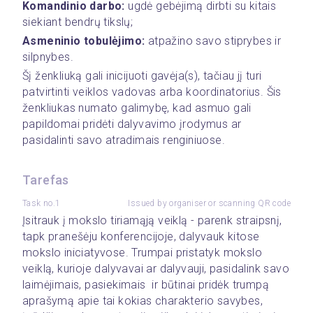
Komandinio darbo:
 ugdė gebėjimą dirbti su kitais 
siekiant bendrų tikslų;
Asmeninio tobulėjimo:
 atpažino savo stiprybes ir 
silpnybes.
Šį ženkliuką gali inicijuoti gavėja(s), tačiau jį turi 
patvirtinti veiklos vadovas arba koordinatorius. Šis 
ženkliukas numato galimybę, kad asmuo gali 
papildomai pridėti dalyvavimo įrodymus ar 
pasidalinti savo atradimais renginiuose.
Tarefas
Task no.1
Issued by organiser or scanning QR code
Įsitrauk į mokslo tiriamąją veiklą - parenk straipsnį, 
tapk pranešėju konferencijoje, dalyvauk kitose 
mokslo iniciatyvose. Trumpai pristatyk mokslo 
veiklą, kurioje dalyvavai ar dalyvauji, pasidalink savo 
laimėjimais, pasiekimais  ir būtinai pridėk trumpą 
aprašymą apie tai kokias charakterio savybes, 