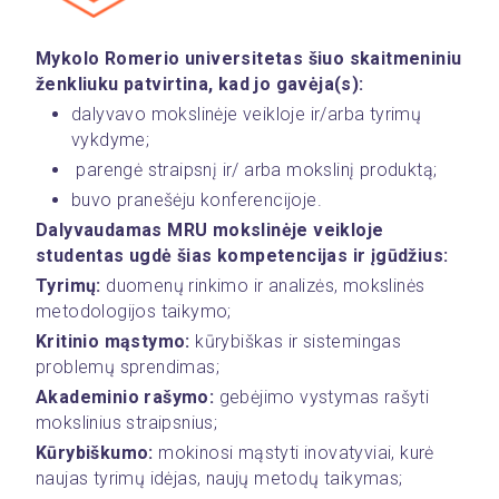
Mykolo Romerio universitetas šiuo skaitmeniniu 
ženkliuku patvirtina, kad jo gavėja(s):
dalyvavo mokslinėje veikloje ir/arba tyrimų 
vykdyme;
 parengė straipsnį ir/ arba mokslinį produktą;
buvo pranešėju konferencijoje.  
Dalyvaudamas MRU mokslinėje veikloje 
studentas ugdė šias kompetencijas ir įgūdžius:
Tyrimų:
 duomenų rinkimo ir analizės, mokslinės 
metodologijos taikymo;
Kritinio mąstymo:
 kūrybiškas ir sistemingas 
problemų sprendimas; 
Akademinio rašymo: 
gebėjimo vystymas rašyti 
mokslinius straipsnius; 
Kūrybiškumo:
 mokinosi mąstyti inovatyviai, kurė 
naujas tyrimų idėjas, naujų metodų taikymas;