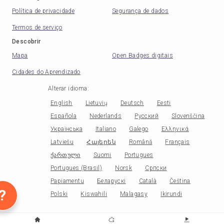
Política de privacidade
Segurança de dados
Termos de serviço
Descobrir
Mapa
Open Badges digitais
Cidades do Aprendizado
Alterar idioma
:
English
Lietuvių
Deutsch
Eesti
Española
Nederlands
Русский
Slovenščina
Українська
Italiano
Galego
Ελληνικά
Latviešu
Հայերեն
Română
Français
ქართული
Suomi
Portugues
Portugues (Brasil)
Norsk
Српски
Papiamentu
Беларускі
Català
Čeština
?
Polski
Kiswahili
Malagasy
Ikirundi