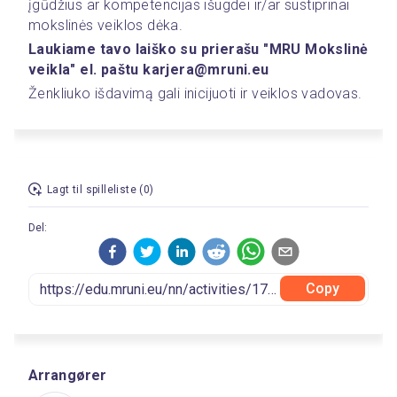
įgūdžius ar kompetencijas išugdei ir/ar sustiprinai 
mokslinės veiklos dėka.
Laukiame tavo laiško su prierašu "MRU Mokslinė 
veikla" el. paštu karjera@mruni.eu
Ženkliuko išdavimą gali inicijuoti ir veiklos vadovas. 
Lagt til spilleliste (0)
Del:
Copy
Arrangører