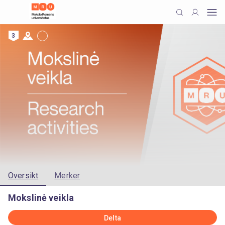
3
Oversikt
Merker
Mokslinė veikla
Delta