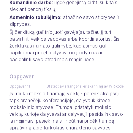
Komandinio darbo:
 ugdė gebėjimą dirbti su kitais 
siekiant bendrų tikslų;
Asmeninio tobulėjimo:
 atpažino savo stiprybes ir 
silpnybes.
Šį ženkliuką gali inicijuoti gavėja(s), tačiau jį turi 
patvirtinti veiklos vadovas arba koordinatorius. Šis 
ženkliukas numato galimybę, kad asmuo gali 
papildomai pridėti dalyvavimo įrodymus ar 
pasidalinti savo atradimais renginiuose.
Oppgaver
Oppgavenr.1
Utstedt av arrangør eller skanning av WR-kode
Įsitrauk į mokslo tiriamąją veiklą - parenk straipsnį, 
tapk pranešėju konferencijoje, dalyvauk kitose 
mokslo iniciatyvose. Trumpai pristatyk mokslo 
veiklą, kurioje dalyvavai ar dalyvauji, pasidalink savo 
laimėjimais, pasiekimais  ir būtinai pridėk trumpą 
aprašymą apie tai kokias charakterio savybes, 