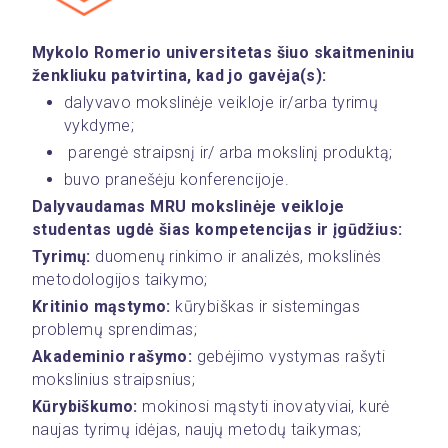
Mykolo Romerio universitetas šiuo skaitmeniniu 
ženkliuku patvirtina, kad jo gavėja(s):
dalyvavo mokslinėje veikloje ir/arba tyrimų 
vykdyme;
 parengė straipsnį ir/ arba mokslinį produktą;
buvo pranešėju konferencijoje.  
Dalyvaudamas MRU mokslinėje veikloje 
studentas ugdė šias kompetencijas ir įgūdžius:
Tyrimų:
 duomenų rinkimo ir analizės, mokslinės 
metodologijos taikymo;
Kritinio mąstymo:
 kūrybiškas ir sistemingas 
problemų sprendimas; 
Akademinio rašymo: 
gebėjimo vystymas rašyti 
mokslinius straipsnius; 
Kūrybiškumo:
 mokinosi mąstyti inovatyviai, kurė 
naujas tyrimų idėjas, naujų metodų taikymas;