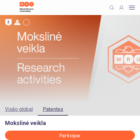
3
Visão global
Patentes
Mokslinė veikla
Participar