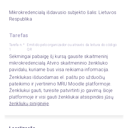
Mikrokredencialą išdavusio subjekto šalis: Lietuvos 
Respublika
Tarefas
Tarefa n.º
Emitido pelo organizador ou através da leitura do código
1
QR
Sėkmingai pabaigę šį kursą gausite skaitmeninį 
mikrokredencialą Atviro skaitmeninio ženkliuko 
pavidalu, kuriame bus visa reikiama informacija.  
Ženkliukas išduodamas el. paštu po užduočių 
pateikimo ir įvertinimo MRU Moodle platformoje. 
Ženkliukui gauti, turėsite patvirtinti jo gavimą šioje 
platformoje ir visi gauti ženkliukai atsispindės jūsų 
ženkliukų piniginėje
. 