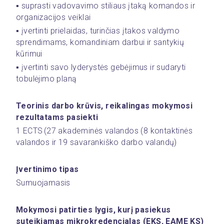
▪️ suprasti vadovavimo stiliaus įtaką komandos ir 
organizacijos veiklai
▪️ įvertinti prielaidas, turinčias įtakos valdymo 
sprendimams, komandiniam darbui ir santykių 
kūrimui
▪️ įvertinti savo lyderystės gebėjimus ir sudaryti 
tobulėjimo planą
Teorinis darbo krūvis, reikalingas mokymosi 
rezultatams pasiekti 
1 ECTS (27 akademinės valandos (8 kontaktinės 
valandos ir 19 savarankiško darbo valandų)
Įvertinimo tipas
Sumuojamasis
Mokymosi patirties lygis, kurį pasiekus 
suteikiamas mikrokredencialas (EKS, EAME KS) 