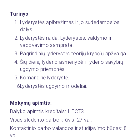
Turinys
Lyderystės apibrėžimas ir jo sudedamosios 
dalys.
Lyderystės raida. Lyderystės, valdymo ir 
vadovavimo samprata.
Pagrindinių lyderystės teorijų krypčių apžvalga.
Šių dienų lyderio asmenybė ir lyderio savybių 
ugdymo priemonės.
Komandinė lyderystė.
Lyderystės ugdymo modeliai.
Mokymų apimtis:
Dalyko apimtis kreditais: 1 ECTS
Visas studento darbo krūvis: 27 val.
Kontaktinio darbo valandos ir studijavimo būdas: 8  
val.