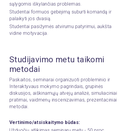
sąlygomis iškylančias problemas.
Studentai formuos gebėjimą suburti komandą ir 
palaikyti jos dvasią.
Studentai pasižymės atvirumu patyrimui, aukšta 
vidine motyvacija.
Studijavimo metu taikomi 
metodai
Paskaitos, seminarai organizuoti probleminio ir 
Interaktyvaus mokymo pagrindais, grupinės 
diskusijos, aiškinamųjų atvejų analizė, simuliaciniai 
pratimai, vaidmenų inscenizavimas, prezentaciniai 
metodai.
Vertinimo/atsiskaitymo būdas:
Užduočių atlikimas seminarų metu - 50 proc. 