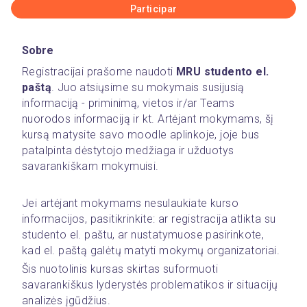
Participar
Sobre
Registracijai prašome 
naudoti 
MRU studento el. 
paštą
. Juo atsiųsime su mokymais susijusią 
informaciją - priminimą, vietos ir/ar Teams 
nuorodos informaciją ir kt. Artėjant mokymams, šį 
kursą matysite savo moodle aplinkoje, joje bus 
patalpinta dėstytojo medžiaga ir užduotys 
savarankiškam mokymuisi. 
Jei artėjant mokymams nesulaukiate kurso 
informacijos, pasitikrinkite: ar registracija atlikta su 
studento el. paštu, ar nustatymuose pasirinkote, 
kad el. paštą galėtų matyti mokymų organizatoriai.
Šis nuotolinis kursas skirtas suformuoti 
savarankiškus lyderystės problematikos ir situacijų 
analizės įgūdžius.