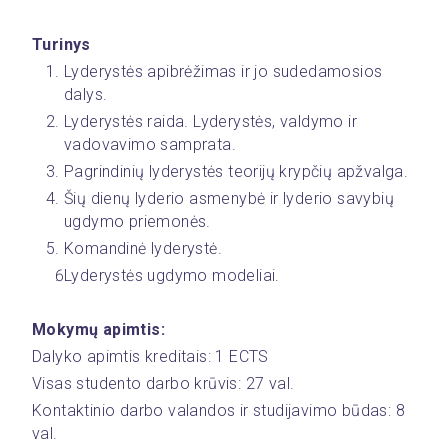
Turinys
Lyderystės apibrėžimas ir jo sudedamosios 
dalys.
Lyderystės raida. Lyderystės, valdymo ir 
vadovavimo samprata.
Pagrindinių lyderystės teorijų krypčių apžvalga.
Šių dienų lyderio asmenybė ir lyderio savybių 
ugdymo priemonės.
Komandinė lyderystė.
Lyderystės ugdymo modeliai.
Mokymų apimtis:
Dalyko apimtis kreditais: 1 ECTS
Visas studento darbo krūvis: 27 val.
Kontaktinio darbo valandos ir studijavimo būdas: 8  
val.