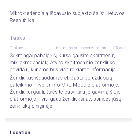
Mikrokredencialą išdavusio subjekto šalis: Lietuvos 
Respublika
Tasks
Task no.1
Issued by organiser or scanning QR code
Sėkmingai pabaigę šį kursą gausite skaitmeninį 
mikrokredencialą Atviro skaitmeninio ženkliuko 
pavidalu, kuriame bus visa reikiama informacija.  
Ženkliukas išduodamas el. paštu po užduočių 
pateikimo ir įvertinimo MRU Moodle platformoje. 
Ženkliukui gauti, turėsite patvirtinti jo gavimą šioje 
platformoje ir visi gauti ženkliukai atsispindės jūsų 
ženkliukų piniginėje
. 
Location