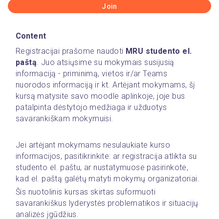
Join
Content
Registracijai prašome 
naudoti 
MRU studento el. 
paštą
. Juo atsiųsime su mokymais susijusią 
informaciją - priminimą, vietos ir/ar Teams 
nuorodos informaciją ir kt. Artėjant mokymams, šį 
kursą matysite savo moodle aplinkoje, joje bus 
patalpinta dėstytojo medžiaga ir užduotys 
savarankiškam mokymuisi. 
Jei artėjant mokymams nesulaukiate kurso 
informacijos, pasitikrinkite: ar registracija atlikta su 
studento el. paštu, ar nustatymuose pasirinkote, 
kad el. paštą galėtų matyti mokymų organizatoriai.
Šis nuotolinis kursas skirtas suformuoti 
savarankiškus lyderystės problematikos ir situacijų 
analizės įgūdžius.