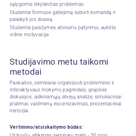
sąlygomis iškylančias problemas.
Studentai formuos gebėjimą suburti komandą ir 
palaikyti jos dvasią.
Studentai pasižymės atvirumu patyrimui, aukšta 
vidine motyvacija.
Studijavimo metu taikomi 
metodai
Paskaitos, seminarai organizuoti probleminio ir 
Interaktyvaus mokymo pagrindais, grupinės 
diskusijos, aiškinamųjų atvejų analizė, simuliaciniai 
pratimai, vaidmenų inscenizavimas, prezentaciniai 
metodai.
Vertinimo/atsiskaitymo būdas:
Užduočių atlikimas seminarų metu - 50 proc. 