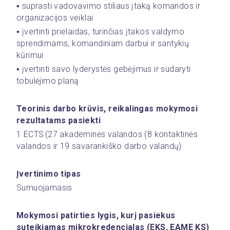
▪️ suprasti vadovavimo stiliaus įtaką komandos ir 
organizacijos veiklai
▪️ įvertinti prielaidas, turinčias įtakos valdymo 
sprendimams, komandiniam darbui ir santykių 
kūrimui
▪️ įvertinti savo lyderystės gebėjimus ir sudaryti 
tobulėjimo planą
Teorinis darbo krūvis, reikalingas mokymosi 
rezultatams pasiekti 
1 ECTS (27 akademinės valandos (8 kontaktinės 
valandos ir 19 savarankiško darbo valandų)
Įvertinimo tipas
Sumuojamasis
Mokymosi patirties lygis, kurį pasiekus 
suteikiamas mikrokredencialas (EKS, EAME KS) 