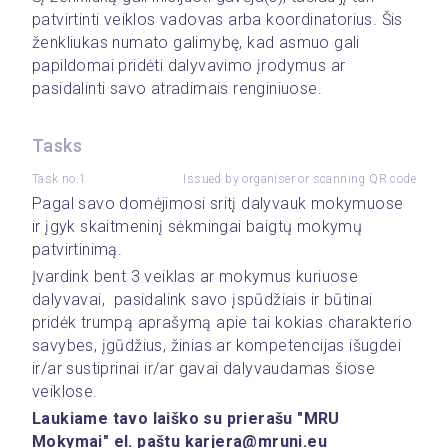
patvirtinti veiklos vadovas arba koordinatorius. Šis 
ženkliukas numato galimybę, kad asmuo gali 
papildomai pridėti dalyvavimo įrodymus ar 
pasidalinti savo atradimais renginiuose.
Tasks
Task no.1
Issued by organiser or scanning QR code
Pagal savo domėjimosi sritį dalyvauk mokymuose 
ir įgyk skaitmeninį sėkmingai baigtų mokymų 
patvirtinimą.
Įvardink bent 3 veiklas ar mokymus kuriuose 
dalyvavai,  pasidalink savo įspūdžiais ir būtinai 
pridėk trumpą aprašymą apie tai kokias charakterio 
savybes, įgūdžius, žinias ar kompetencijas išugdei 
ir/ar sustiprinai ir/ar gavai dalyvaudamas šiose 
veiklose.
Laukiame tavo laiško su prierašu "MRU 
Mokymai" el. paštu karjera@mruni.eu 