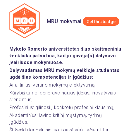
MRU mokymai
Get this badge
Mykolo Romerio universitetas šiuo skaitmeniniu 
ženkliuku patvirtina, kad jo gavėja(s) dalyvavo 
įvairiuose mokymuose.
Dalyvaudamas MRU mokymų veikloje studentas 
ugdė šias kompetencijas ir įgūdžius:
Analitinius: vertino mokymų efektyvumą;
Kūrybiškumo: generavo naujas įdėjas, inovatyvius 
srendimus;
Profesinius: gilinosi į konkretų profesinį klausimą;
Akademinius: lavino kritinį mąstymą, tyrimų 
įgūdžius.
Šį ženkliuką gali inicijuoti gavėja(s), tačiau jį turi 