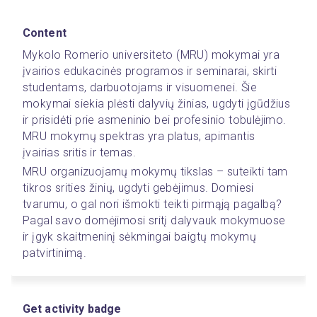
Content
Mykolo Romerio universiteto (MRU) mokymai yra 
įvairios edukacinės programos ir seminarai, skirti 
studentams, darbuotojams ir visuomenei. Šie 
mokymai siekia plėsti dalyvių žinias, ugdyti įgūdžius 
ir prisidėti prie asmeninio bei profesinio tobulėjimo. 
MRU mokymų spektras yra platus, apimantis 
įvairias sritis ir temas.
MRU organizuojamų mokymų tikslas – suteikti tam 
tikros srities žinių, ugdyti gebėjimus. Domiesi 
tvarumu, o gal nori išmokti teikti pirmąją pagalbą? 
Pagal savo domėjimosi sritį dalyvauk mokymuose 
ir įgyk skaitmeninį sėkmingai baigtų mokymų 
patvirtinimą.  
Get activity badge