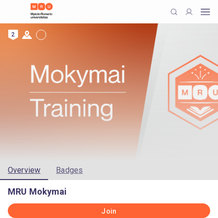
2
Overview
Badges
MRU Mokymai
Join