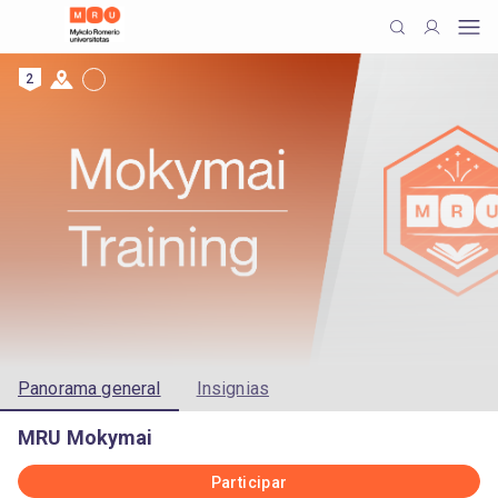
2
Panorama general
Insignias
MRU Mokymai
Participar