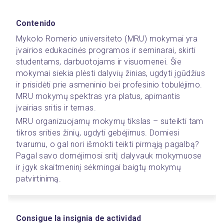
Contenido
Mykolo Romerio universiteto (MRU) mokymai yra 
įvairios edukacinės programos ir seminarai, skirti 
studentams, darbuotojams ir visuomenei. Šie 
mokymai siekia plėsti dalyvių žinias, ugdyti įgūdžius 
ir prisidėti prie asmeninio bei profesinio tobulėjimo. 
MRU mokymų spektras yra platus, apimantis 
įvairias sritis ir temas.
MRU organizuojamų mokymų tikslas – suteikti tam 
tikros srities žinių, ugdyti gebėjimus. Domiesi 
tvarumu, o gal nori išmokti teikti pirmąją pagalbą? 
Pagal savo domėjimosi sritį dalyvauk mokymuose 
ir įgyk skaitmeninį sėkmingai baigtų mokymų 
patvirtinimą.  
Consigue la insignia de actividad