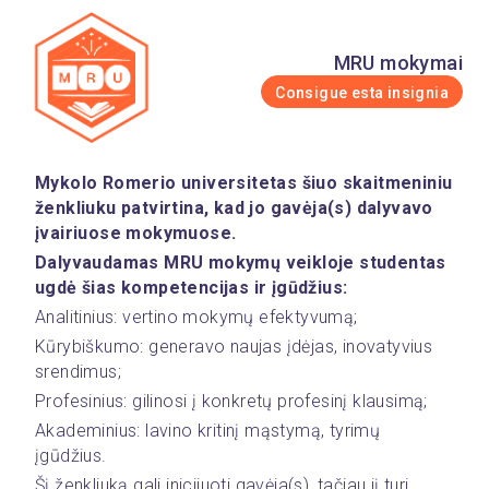
MRU mokymai
Consigue esta insignia
Mykolo Romerio universitetas šiuo skaitmeniniu 
ženkliuku patvirtina, kad jo gavėja(s) dalyvavo 
įvairiuose mokymuose.
Dalyvaudamas MRU mokymų veikloje studentas 
ugdė šias kompetencijas ir įgūdžius:
Analitinius: vertino mokymų efektyvumą;
Kūrybiškumo: generavo naujas įdėjas, inovatyvius 
srendimus;
Profesinius: gilinosi į konkretų profesinį klausimą;
Akademinius: lavino kritinį mąstymą, tyrimų 
įgūdžius.
Šį ženkliuką gali inicijuoti gavėja(s), tačiau jį turi 