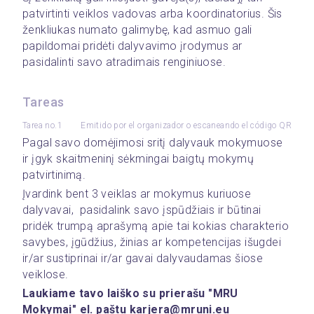
patvirtinti veiklos vadovas arba koordinatorius. Šis 
ženkliukas numato galimybę, kad asmuo gali 
papildomai pridėti dalyvavimo įrodymus ar 
pasidalinti savo atradimais renginiuose.
Tareas
Tarea no.1
Emitido por el organizador o escaneando el código QR
Pagal savo domėjimosi sritį dalyvauk mokymuose 
ir įgyk skaitmeninį sėkmingai baigtų mokymų 
patvirtinimą.
Įvardink bent 3 veiklas ar mokymus kuriuose 
dalyvavai,  pasidalink savo įspūdžiais ir būtinai 
pridėk trumpą aprašymą apie tai kokias charakterio 
savybes, įgūdžius, žinias ar kompetencijas išugdei 
ir/ar sustiprinai ir/ar gavai dalyvaudamas šiose 
veiklose.
Laukiame tavo laiško su prierašu "MRU 
Mokymai" el. paštu karjera@mruni.eu 