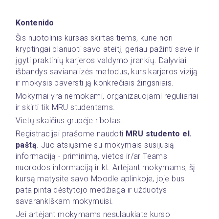
Kontenido
Šis nuotolinis kursas skirtas tiems, kurie nori 
kryptingai planuoti savo ateitį, geriau pažinti save ir 
įgyti praktinių karjeros valdymo įrankių. Dalyviai 
išbandys savianalizės metodus, kurs karjeros viziją 
ir mokysis paversti ją konkrečiais žingsniais.
Mokymai yra nemokami, organizauojami reguliariai 
ir skirti tik MRU studentams.
Vietų skaičius grupėje ribotas. 
Registracijai prašome naudoti 
MRU studento el. 
paštą
. Juo atsiųsime su mokymais susijusią 
informaciją - priminimą, vietos ir/ar Teams 
nuorodos informaciją ir kt. Artėjant mokymams, šį 
kursą matysite savo Moodle aplinkoje, joje bus 
patalpinta dėstytojo medžiaga ir užduotys 
savarankiškam mokymuisi. 
Jei artėjant mokymams nesulaukiate kurso 