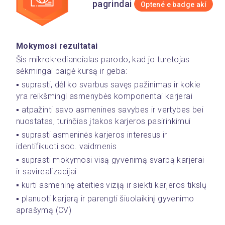
pagrindai
Optené e badge akí
Mokymosi rezultatai
Šis mikrokrediancialas parodo, kad jo turėtojas 
sėkmingai baigė kursą ir geba: 
▪️ suprasti, dėl ko svarbus savęs pažinimas ir kokie 
yra reikšmingi asmenybės komponentai karjerai
▪️ atpažinti savo asmenines savybes ir vertybes bei 
nuostatas, turinčias įtakos karjeros pasirinkimui
▪️ suprasti asmeninės karjeros interesus ir 
identifikuoti soc. vaidmenis
▪️ suprasti mokymosi visą gyvenimą svarbą karjerai 
ir savirealizacijai
▪️ kurti asmeninę ateities viziją ir siekti karjeros tikslų
▪️ planuoti karjerą ir parengti šiuolaikinį gyvenimo 
aprašymą (CV)