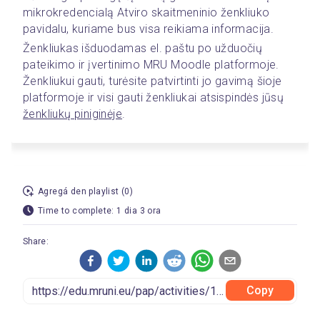
mikrokredencialą Atviro skaitmeninio ženkliuko 
pavidalu, kuriame bus visa reikiama informacija.  
Ženkliukas išduodamas el. paštu po užduočių 
pateikimo ir įvertinimo MRU Moodle platformoje. 
Ženkliukui gauti, turėsite patvirtinti jo gavimą šioje 
platformoje ir visi gauti ženkliukai atsispindės jūsų 
ženkliukų piniginėje
. 
Agregá den playlist (0)
Time to complete: 1 dia 3 ora
Share:
Copy