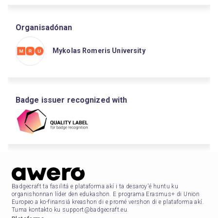
Organisadónan
Mykolas Romeris University
Badge issuer recognized with
Badgecraft ta fasilitá e plataforma akí i ta desaroy'é huntu ku
organishonnan líder den edukashon. E programa Erasmus+ di Union
Europeo a ko-finansiá kreashon di e promé vershon di e plataforma akí.
Tuma kontakto ku support@badgecraft.eu.