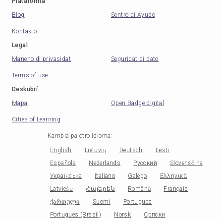
Plataforma
Blog
Sentro di Ayudo
Kontakto
Legal
Maneho di privasidat
Seguridat di dato
Terms of use
Deskubrí
Mapa
Open Badge digital
Cities of Learning
Kambia pa otro idioma
:
English
Lietuvių
Deutsch
Eesti
Española
Nederlands
Русский
Slovenščina
Українська
Italiano
Galego
Ελληνικά
Latviešu
Հայերեն
Română
Français
ქართული
Suomi
Portugues
Portugues (Brasil)
Norsk
Српски