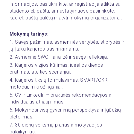
informacijos, pasitikrinkite: ar registracija atlikta su 
studento el. paštu, ar nustatymuose pasirinkote, 
kad el. paštą galėtų matyti mokymų organizatoriai.
Mokymų turinys: 
1. Savęs pažinimas: asmeninės vertybės, stiprybės ir 
jų įtaka karjeros pasirinkimams.
2. Asmeninė SWOT analizė ir savęs refleksija.
3. Karjeros vizijos kūrimas: idealios dienos 
pratimas, ateities scenarijai.
4. Karjeros tikslų formulavimas: SMART/OKR 
metodai, mikrožingsniai.
5. CV ir LinkedIn – praktinės rekomendacijos ir 
individualus atnaujinimas.
6. Mokymosi visą gyvenimą perspektyva ir įgūdžių 
plėtojimas.
7. 30 dienų veiksmų planas ir motyvacijos 
palaikymas.