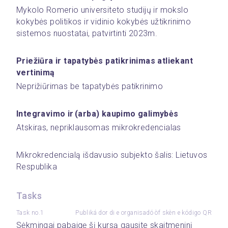
Mykolo Romerio universiteto studijų ir mokslo 
kokybės politikos ir vidinio kokybės užtikrinimo 
sistemos nuostatai, patvirtinti 2023m. 
Priežiūra ir tapatybės patikrinimas atliekant 
vertinimą 
Neprižiūrimas be tapatybės patikrinimo 
Integravimo ir (arba) kaupimo galimybės
Atskiras, nepriklausomas mikrokredencialas 
Mikrokredencialą išdavusio subjekto šalis: Lietuvos 
Respublika 
Tasks
Task no.1
Publiká dor di e organisadó òf skèn e kódigo QR
Sėkmingai pabaigę šį kursą gausite skaitmeninį 