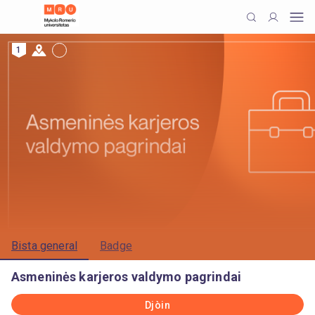
1
Bista general
Badge
Asmeninės karjeros valdymo pagrindai
Djòin