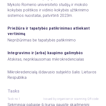
Mykolo Romerio universiteto studijų ir mokslo 
kokybės politikos ir vidinio kokybės užtikrinimo 
sistemos nuostatai, patvirtinti 2023m. 
Priežiūra ir tapatybės patikrinimas atliekant 
vertinimą 
Neprižiūrimas be tapatybės patikrinimo 
Integravimo ir (arba) kaupimo galimybės
Atskiras, nepriklausomas mikrokredencialas 
Mikrokredencialą išdavusio subjekto šalis: Lietuvos 
Respublika 
Tasks
Task no.1
Issued by organiser or scanning QR code
Sėkmingai pabaigę šį kursą gausite skaitmeninį 