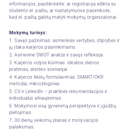
informacijos, pasitikrinkite: ar registracija atlikta su 
studento el. paštu, ar nustatymuose pasirinkote, 
kad el. paštą galėtų matyti mokymų organizatoriai.
Mokymų turinys: 
1. Savęs pažinimas: asmeninės vertybės, stiprybės ir 
jų įtaka karjeros pasirinkimams.
2. Asmeninė SWOT analizė ir savęs refleksija.
3. Karjeros vizijos kūrimas: idealios dienos 
pratimas, ateities scenarijai.
4. Karjeros tikslų formulavimas: SMART/OKR 
metodai, mikrožingsniai.
5. CV ir LinkedIn – praktinės rekomendacijos ir 
individualus atnaujinimas.
6. Mokymosi visą gyvenimą perspektyva ir įgūdžių 
plėtojimas.
7. 30 dienų veiksmų planas ir motyvacijos 
palaikymas.