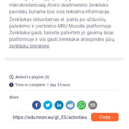
mikrokredencialą Atviro skaitmeninio ženkliuko 
pavidalu, kuriame bus visa reikiama informacija.  
Ženkliukas išduodamas el. paštu po užduočių 
pateikimo ir įvertinimo MRU Moodle platformoje. 
Ženkliukui gauti, turėsite patvirtinti jo gavimą šioje 
platformoje ir visi gauti ženkliukai atsispindės jūsų 
ženkliukų piniginėje
. 
Added to playlist (0)
Time to complete: 1 day 3 hours
Share:
Copy