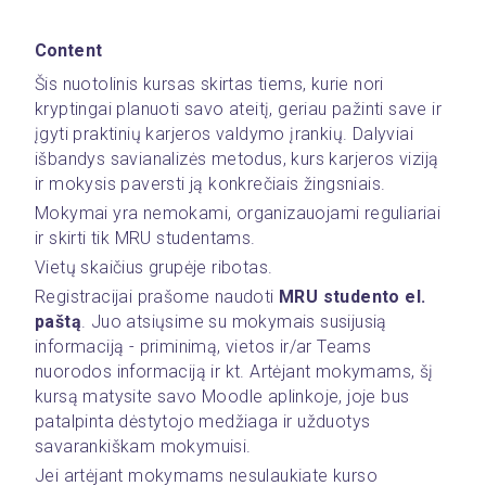
Content
Šis nuotolinis kursas skirtas tiems, kurie nori 
kryptingai planuoti savo ateitį, geriau pažinti save ir 
įgyti praktinių karjeros valdymo įrankių. Dalyviai 
išbandys savianalizės metodus, kurs karjeros viziją 
ir mokysis paversti ją konkrečiais žingsniais.
Mokymai yra nemokami, organizauojami reguliariai 
ir skirti tik MRU studentams.
Vietų skaičius grupėje ribotas. 
Registracijai prašome naudoti 
MRU studento el. 
paštą
. Juo atsiųsime su mokymais susijusią 
informaciją - priminimą, vietos ir/ar Teams 
nuorodos informaciją ir kt. Artėjant mokymams, šį 
kursą matysite savo Moodle aplinkoje, joje bus 
patalpinta dėstytojo medžiaga ir užduotys 
savarankiškam mokymuisi. 
Jei artėjant mokymams nesulaukiate kurso 