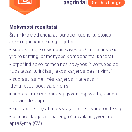
pagrindai
Get this badge
Mokymosi rezultatai
Šis mikrokrediancialas parodo, kad jo turėtojas 
sėkmingai baigė kursą ir geba: 
▪️ suprasti, dėl ko svarbus savęs pažinimas ir kokie 
yra reikšmingi asmenybės komponentai karjerai
▪️ atpažinti savo asmenines savybes ir vertybes bei 
nuostatas, turinčias įtakos karjeros pasirinkimui
▪️ suprasti asmeninės karjeros interesus ir 
identifikuoti soc. vaidmenis
▪️ suprasti mokymosi visą gyvenimą svarbą karjerai 
ir savirealizacijai
▪️ kurti asmeninę ateities viziją ir siekti karjeros tikslų
▪️ planuoti karjerą ir parengti šiuolaikinį gyvenimo 
aprašymą (CV)