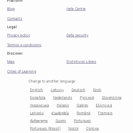
Platform
Blog
Help Centre
Contacts
Legal
Privacy policy
Data security
Termos e condicións
Discover
Map
Distintivos Libres
Cities of Learning
Change to another language
:
English
Lietuvių
Deutsch
Eesti
Española
Nederlands
Русский
Slovenščina
Українська
Italiano
Galego
Ελληνικά
Latviešu
Հայերեն
Română
Français
ქართული
Suomi
Portugues
Portugues (Brasil)
Norsk
Српски