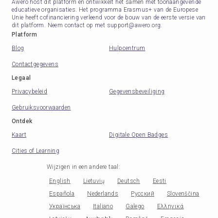
Awero host dit platform en ontwikkelt het samen met toonaangevende
educatieve organisaties. Het programma Erasmus+ van de Europese
Unie heeft cofinanciering verleend voor de bouw van de eerste versie van
dit platform. Neem contact op met support@awero.org.
Platform
Blog
Hulpcentrum
Contactgegevens
Legaal
Privacybeleid
Gegevensbeveiliging
Gebruiksvoorwaarden
Ontdek
Kaart
Digitale Open Badges
Cities of Learning
Wijzigen in een andere taal
:
English
Lietuvių
Deutsch
Eesti
Española
Nederlands
Русский
Slovenščina
Українська
Italiano
Galego
Ελληνικά