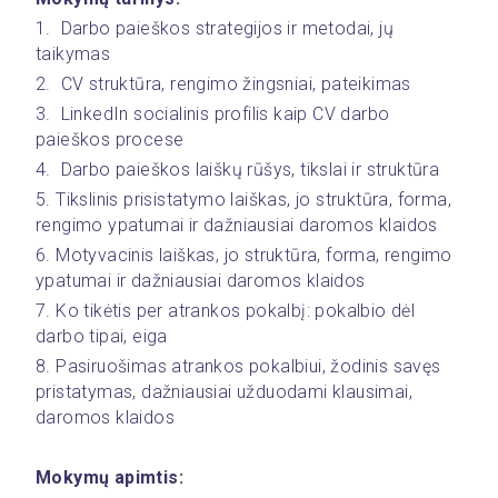
1.  Darbo paieškos strategijos ir metodai, jų 
taikymas
2.  CV struktūra, rengimo žingsniai, pateikimas
3.  LinkedIn socialinis profilis kaip CV darbo 
paieškos procese
4.  Darbo paieškos laiškų rūšys, tikslai ir struktūra
5. Tikslinis prisistatymo laiškas, jo struktūra, forma, 
rengimo ypatumai ir dažniausiai daromos klaidos
6. Motyvacinis laiškas, jo struktūra, forma, rengimo 
ypatumai ir dažniausiai daromos klaidos
7. Ko tikėtis per atrankos pokalbį: pokalbio dėl 
darbo tipai, eiga
8. Pasiruošimas atrankos pokalbiui, žodinis savęs 
pristatymas, dažniausiai užduodami klausimai, 
daromos klaidos
Mokymų apimtis: