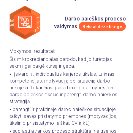
Darbo paieškos proceso
valdymas
Behaal deze badge
Mokymosi rezultatai: 
Šis mikrokrediancialas parodo, kad jo turėtojas 
sėkmingai baigė kursą ir geba:
▪️  įsivardinti individualius karjeros tikslus, turimas 
kompetencijas, motyvaciją bei situaciją darbo 
rinkoje atitinkančias  įsidarbinimo galimybes bei 
darbo paieškos tikslus ir parengti darbo paieškos 
strategiją
▪️ parengti ir praktinėje darbo paieškos situacijoje 
taikyti savęs pristatymo priemones (motyvacijos, 
tikslinio prisistatymo laiškai, CV ir kt.)
▪️ suprasti atrankos proceso struktūrą ir elgsenos 