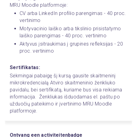
MRU Moodle platformoje:
CV arba LinkedIn profilio parengimas - 40 proc. 
vertinimo
Motyvacinio laiško arba tikslinio prisistatymo 
laiško parengimas - 40 proc. vertinimo
Aktyvus įsitraukimas į grupines refleksijas - 20 
proc. vertinimo
Sertifikatas:
Sėkmingai pabaigę šį kursą gausite skaitmeninį 
mikrokredencialą Atviro skaitmeninio ženkliuko 
pavidalu, bei sertifikatą, kuriame bus visa reikiama 
informacija.  Ženkliukas išduodamas el. paštu po 
užduočių pateikimo ir įvertinimo MRU Moodle 
platformoje. 
Ontvang een activiteitenbadge