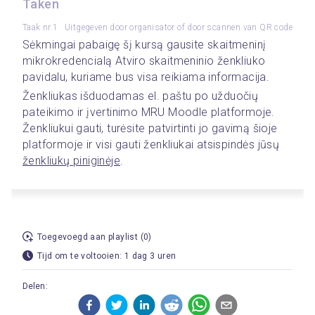
Taken
Taak nr.1
Uitgegeven door organisator of door scannen van QR code
Sėkmingai pabaigę šį kursą gausite skaitmeninį 
mikrokredencialą Atviro skaitmeninio ženkliuko 
pavidalu, kuriame bus visa reikiama informacija.  
Ženkliukas išduodamas el. paštu po užduočių 
pateikimo ir įvertinimo MRU Moodle platformoje. 
Ženkliukui gauti, turėsite patvirtinti jo gavimą šioje 
platformoje ir visi gauti ženkliukai atsispindės jūsų 
ženkliukų piniginėje
. 
Toegevoegd aan playlist (0)
Tijd om te voltooien: 1 dag 3 uren
Delen: