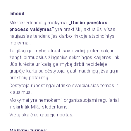
Inhoud
Mikrokredencialų mokymai 
„Darbo paieškos 
proceso valdymas“
 yra praktiški, aktualūs, visas 
naujausias tendencijas darbo rinkoje atspindintys 
mokymai! 
Tai jūsų galimybė atrasti savo vidinį potencialą ir 
žengti pirmuosius žingsnius sėkmingos karjeros link. 
Jūs turėsite unikalią galimybę dirbti nedidelėje 
grupėje kartu su dėstytoja, gauti naudingų įžvalgų ir 
praktinių patarimų. 
Dėstytoja rūpestingai atrinko svarbiausias temas ir 
klausimus.
Mokymai yra nemokami, organizauojami reguliariai 
ir skirti tik MRU studentams.
Vietų skaičius grupėje ribotas. 
Mokymų turinys: 