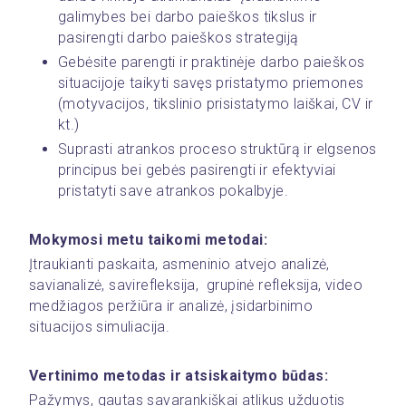
galimybes bei darbo paieškos tikslus ir 
pasirengti darbo paieškos strategiją
Gebėsite parengti ir praktinėje darbo paieškos 
situacijoje taikyti savęs pristatymo priemones 
(motyvacijos, tikslinio prisistatymo laiškai, CV ir 
kt.)
Suprasti atrankos proceso struktūrą ir elgsenos 
principus bei gebės pasirengti ir efektyviai 
pristatyti save atrankos pokalbyje.
Mokymosi metu taikomi metodai:
Įtraukianti paskaita, asmeninio atvejo analizė, 
savianalizė, savirefleksija,  grupinė refleksija, video 
medžiagos peržiūra ir analizė, įsidarbinimo 
situacijos simuliacija.
Vertinimo metodas ir atsiskaitymo būdas:
Pažymys, gautas savarankiškai atlikus užduotis 