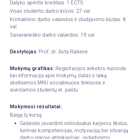
Dalyko apimtis kreditais: 1 ECTS
Visas studento darbo krūvis: 27 val.
Kontaktinio darbo valandos ir studijavimo būdas: 8  
val.
Savarankiško darbo valandos: 19 val.
Dėstytojas
: Prof. dr. Asta Railienė
Mokymų grafikas:
 Registracijos anketos nuoroda 
bei informacija apie mokymų datas ir laiką 
skelbiamos MRU socialiniuose tinkluose ir 
siunčiamos studentų el. paštu.
Mokymosi rezultatai:
Baigę šį kursą:
Gebėsite įsivardinti individualius karjeros tikslus, 
turimas kompetencijas, motyvaciją bei situaciją 
darbo rinkoje atitinkančias  įsidarbinimo 