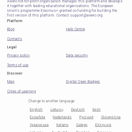
Awero not-for-profit organisation manages this platform and develops
it together with leading educational organisations. The European
Union's programme Erasmus+ granted co-funding for building the
first version of this platform. Contact support@awero.org.
Platform
Blog
Help Centre
Contacts
Legal
Privacy policy
Data security
Terms of use
Discover
Map
Digital Open Badges
Cities of Learning
Change to another language
:
English
Lietuvių
Deutsch
Eesti
Española
Nederlands
Русский
Slovenščina
Українська
Italiano
Galego
Ελληνικά