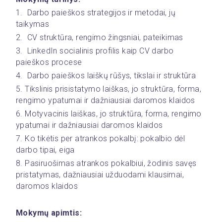
1.  Darbo paieškos strategijos ir metodai, jų 
taikymas
2.  CV struktūra, rengimo žingsniai, pateikimas
3.  LinkedIn socialinis profilis kaip CV darbo 
paieškos procese
4.  Darbo paieškos laiškų rūšys, tikslai ir struktūra
5. Tikslinis prisistatymo laiškas, jo struktūra, forma, 
rengimo ypatumai ir dažniausiai daromos klaidos
6. Motyvacinis laiškas, jo struktūra, forma, rengimo 
ypatumai ir dažniausiai daromos klaidos
7. Ko tikėtis per atrankos pokalbį: pokalbio dėl 
darbo tipai, eiga
8. Pasiruošimas atrankos pokalbiui, žodinis savęs 
pristatymas, dažniausiai užduodami klausimai, 
daromos klaidos
Mokymų apimtis: