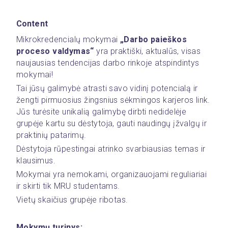
Content
Mikrokredencialų mokymai 
„Darbo paieškos 
proceso valdymas“
 yra praktiški, aktualūs, visas 
naujausias tendencijas darbo rinkoje atspindintys 
mokymai! 
Tai jūsų galimybė atrasti savo vidinį potencialą ir 
žengti pirmuosius žingsnius sėkmingos karjeros link. 
Jūs turėsite unikalią galimybę dirbti nedidelėje 
grupėje kartu su dėstytoja, gauti naudingų įžvalgų ir 
praktinių patarimų. 
Dėstytoja rūpestingai atrinko svarbiausias temas ir 
klausimus.
Mokymai yra nemokami, organizauojami reguliariai 
ir skirti tik MRU studentams.
Vietų skaičius grupėje ribotas. 
Mokymų turinys: 