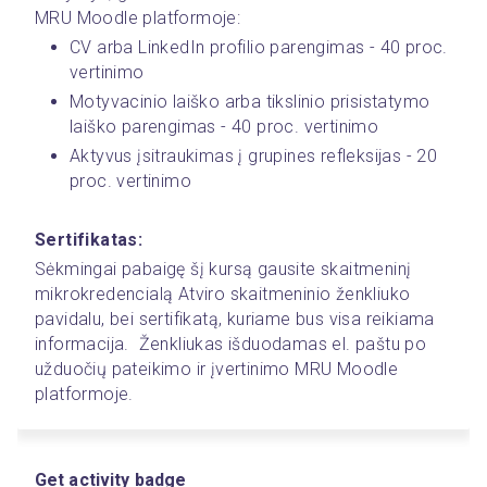
MRU Moodle platformoje:
CV arba LinkedIn profilio parengimas - 40 proc. 
vertinimo
Motyvacinio laiško arba tikslinio prisistatymo 
laiško parengimas - 40 proc. vertinimo
Aktyvus įsitraukimas į grupines refleksijas - 20 
proc. vertinimo
Sertifikatas:
Sėkmingai pabaigę šį kursą gausite skaitmeninį 
mikrokredencialą Atviro skaitmeninio ženkliuko 
pavidalu, bei sertifikatą, kuriame bus visa reikiama 
informacija.  Ženkliukas išduodamas el. paštu po 
užduočių pateikimo ir įvertinimo MRU Moodle 
platformoje. 
Get activity badge