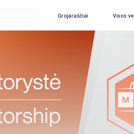
Grojaraščiai
Visos ve