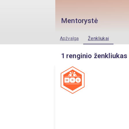
Mentorystė
Apžvalga
Ženkliukai
1
renginio ženkliukas