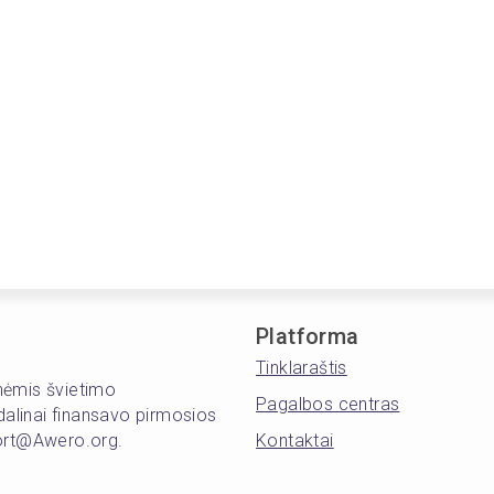
Platforma
Tinklaraštis
inėmis švietimo
Pagalbos centras
alinai finansavo pirmosios
port@Awero.org.
Kontaktai