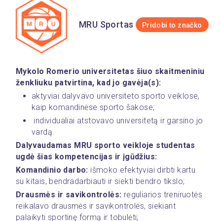
MRU Sportas
Pridobi to značko
Mykolo Romerio universitetas šiuo skaitmeniniu 
ženkliuku patvirtina, kad jo gavėja(s):
aktyviai dalyvavo universiteto sporto veiklose, 
kaip komandinėse sporto šakose;
 individualiai atstovavo universitetą ir garsino jo 
vardą.
Dalyvaudamas MRU sporto veikloje studentas 
ugdė šias kompetencijas ir įgūdžius:
Komandinio darbo:
 išmoko efektyviai dirbti kartu 
su kitais, bendradarbiauti ir siekti bendro tikslo;
Drausmės ir savikontrolės:
 reguliarios treniruotės 
reikalavo drausmės ir savikontrolės, siekiant 
palaikyti sportinę formą ir tobulėti;