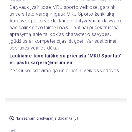
Naloga št.1
Izda organizator ali skeniranje QR kode
Dalyvauk įvairiuose MRU sporto veiklose, garsink 
universiteto vardą ir įgauk MRU Sporto ženkliuką. 
Aprašyk sporto veiklą, kurioje dalyvavai ar dalyvauji, 
pasidalink savo laimėjimais ir būtinai pridėk trumpą 
aprašymą apie tai kokias charakterio savybes, 
įgūdžius ar kompetencijas išugdei ir/ar sustiprinai 
sportinės veiklos dėka!
Laukiame tavo laiško su prierašu "MRU Sportas" 
el. paštu karjera@mruni.eu
Ženkliuko išdavimą gali inicijuoti ir veiklos vadovas. 
Na seznam predvajanja dodan/a (0)
Deli: