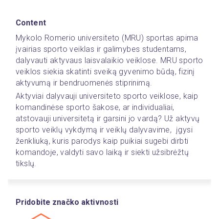
Content
Mykolo Romerio universiteto (MRU) sportas apima 
įvairias sporto veiklas ir galimybes studentams, 
dalyvauti aktyvaus laisvalaikio veiklose. MRU sporto 
veiklos siekia skatinti sveiką gyvenimo būdą, fizinį 
aktyvumą ir bendruomenės stiprinimą.
Aktyviai dalyvauji universiteto sporto veiklose, kaip 
komandinėse sporto šakose, ar individualiai, 
atstovauji universitetą ir garsini jo vardą? Už aktyvų 
sporto veiklų vykdymą ir veiklų dalyvavime,  įgysi 
ženkliuką, kuris parodys kaip puikiai sugebi dirbti 
komandoje, valdyti savo laiką ir siekti užsibrėžtų 
tikslų. 
Pridobite značko aktivnosti