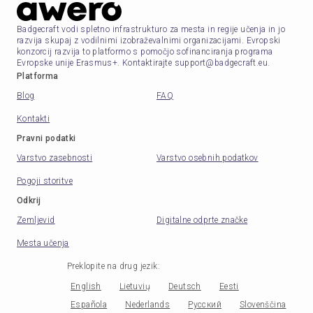
Badgecraft vodi spletno infrastrukturo za mesta in regije učenja in jo
razvija skupaj z vodilnimi izobraževalnimi organizacijami. Evropski
konzorcij razvija to platformo s pomočjo sofinanciranja programa
Evropske unije Erasmus+. Kontaktirajte support@badgecraft.eu.
Platforma
Blog
FAQ
Kontakti
Pravni podatki
Varstvo zasebnosti
Varstvo osebnih podatkov
Pogoji storitve
Odkrij
Zemljevid
Digitalne odprte značke
Mesta učenja
Preklopite na drug jezik
:
English
Lietuvių
Deutsch
Eesti
Española
Nederlands
Русский
Slovenščina