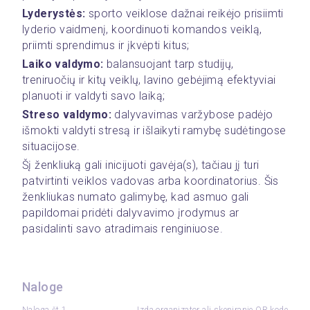
Lyderystės:
 sporto veiklose dažnai reikėjo prisiimti 
lyderio vaidmenį, koordinuoti komandos veiklą, 
priimti sprendimus ir įkvėpti kitus;
Laiko valdymo:
 balansuojant tarp studijų, 
treniruočių ir kitų veiklų, lavino gebėjimą efektyviai 
planuoti ir valdyti savo laiką;
Streso valdymo:
 dalyvavimas varžybose padėjo 
išmokti valdyti stresą ir išlaikyti ramybę sudėtingose 
situacijose.
Šį ženkliuką gali inicijuoti gavėja(s), tačiau jį turi 
patvirtinti veiklos vadovas arba koordinatorius. Šis 
ženkliukas numato galimybę, kad asmuo gali 
papildomai pridėti dalyvavimo įrodymus ar 
pasidalinti savo atradimais renginiuose.
Naloge