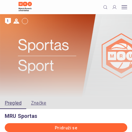
1
Pregled
Značke
MRU Sportas
Pridruži se