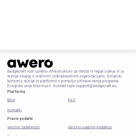
Badgecraft vodi spletno infrastrukturo za mesta in regije učenja in jo
razvija skupaj z vodilnimi izobraževalnimi organizacijami. Evropski
konzorcij razvija to platformo s pomočjo sofinanciranja programa
Evropske unije Erasmus+. Kontaktirajte support@badgecraft.eu.
Platforma
Blog
FAQ
Kontakti
Pravni podatki
Varstvo zasebnosti
Varstvo osebnih podatkov