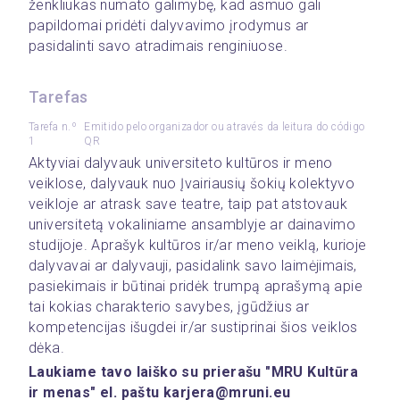
ženkliukas numato galimybę, kad asmuo gali 
papildomai pridėti dalyvavimo įrodymus ar 
pasidalinti savo atradimais renginiuose.
Tarefas
Tarefa n.º
Emitido pelo organizador ou através da leitura do código
1
QR
Aktyviai dalyvauk universiteto kultūros ir meno 
veiklose, dalyvauk nuo Įvairiausių šokių kolektyvo 
veikloje ar atrask save teatre, taip pat atstovauk 
universitetą vokaliniame ansamblyje ar dainavimo 
studijoje. Aprašyk kultūros ir/ar meno veiklą, kurioje 
dalyvavai ar dalyvauji, pasidalink savo laimėjimais, 
pasiekimais ir būtinai pridėk trumpą aprašymą apie 
tai kokias charakterio savybes, įgūdžius ar 
kompetencijas išugdei ir/ar sustiprinai šios veiklos 
dėka.
Laukiame tavo laiško su prierašu "MRU Kultūra 
ir menas" el. paštu karjera@mruni.eu