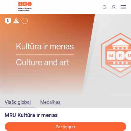
3
Visão global
Medalhas
MRU Kultūra ir menas
Participar