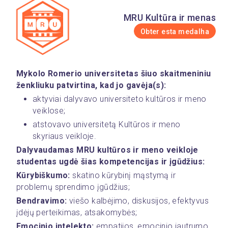
MRU Kultūra ir menas
Obter esta medalha
Mykolo Romerio universitetas šiuo skaitmeniniu 
ženkliuku patvirtina, kad jo gavėja(s):
aktyviai dalyvavo universiteto kultūros ir meno 
veiklose;
atstovavo universitetą Kultūros ir meno 
skyriaus veikloje.
Dalyvaudamas MRU kultūros ir meno veikloje 
studentas ugdė šias kompetencijas ir įgūdžius:
Kūrybiškumo:
 skatino kūrybinį mąstymą ir 
problemų sprendimo įgūdžius;
Bendravimo: 
viešo kalbėjimo, diskusijos, efektyvus 
įdėjų perteikimas, atsakomybės; 
Emocinio intelekto:
 empatijos, emocinio jautrumo, 