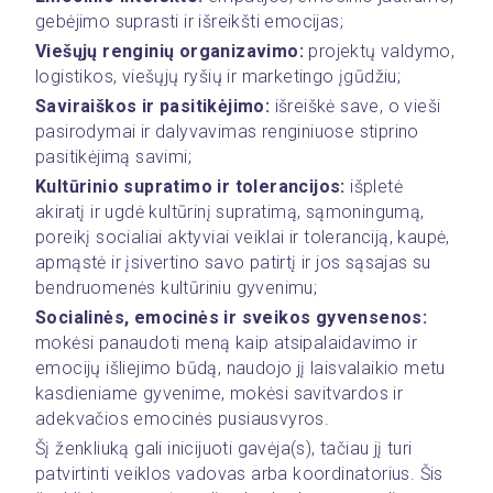
gebėjimo suprasti ir išreikšti emocijas;
Viešųjų renginių organizavimo:
 projektų valdymo, 
logistikos, viešųjų ryšių ir marketingo įgūdžiu; 
Saviraiškos ir pasitikėjimo:
 išreiškė save, o vieši 
pasirodymai ir dalyvavimas renginiuose stiprino 
pasitikėjimą savimi;
Kultūrinio supratimo ir tolerancijos:
 išpletė 
akiratį ir ugdė kultūrinį supratimą, sąmoningumą, 
poreikį socialiai aktyviai veiklai ir toleranciją, kaupė, 
apmąstė ir įsivertino savo patirtį ir jos sąsajas su 
bendruomenės kultūriniu gyvenimu;
Socialinės, emocinės ir sveikos gyvensenos:
mokėsi panaudoti meną kaip atsipalaidavimo ir 
emocijų išliejimo būdą, naudojo jį laisvalaikio metu 
kasdieniame gyvenime, mokėsi savitvardos ir 
adekvačios emocinės pusiausvyros.
Šį ženkliuką gali inicijuoti gavėja(s), tačiau jį turi 
patvirtinti veiklos vadovas arba koordinatorius. Šis 