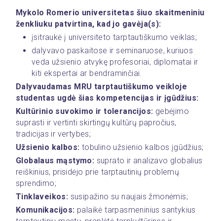
Mykolo Romerio universitetas šiuo skaitmeniniu 
ženkliuku patvirtina, kad jo gavėja(s):
įsitraukė į universiteto tarptautiškumo veiklas;
dalyvavo paskaitose ir seminaruose, kuriuos 
veda užsienio atvykę profesoriai, diplomatai ir 
kiti ekspertai ar bendraminčiai. 
Dalyvaudamas MRU tarptautiškumo veikloje 
studentas ugdė šias kompetencijas ir įgūdžius:
Kultūrinio suvokimo ir tolerancijos:
 gebėjimo 
suprasti ir vertinti skirtingų kultūrų papročius, 
tradicijas ir vertybes;
Užsienio kalbos:
 tobulino užsienio kalbos įgūdžius;
Globalaus mąstymo:
 suprato ir analizavo globalius 
reiškinius, prisidėjo prie tarptautinių problemų 
sprendimo;
Tinklaveikos:
 susipažino su naujais žmonėmis;
Komunikacijos:
 palaikė tarpasmeninius santykius 