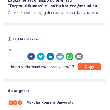
Laukiame tavo laiško su prierašu 
"Tarptautiškumas" el. paštu karjera@mruni.eu
Ženkliuko išdavimą gali inicijuoti ir veiklos vadovas.
Lagt til spilleliste (0)
Del:
Copy
Arrangører
Mykolas Romeris University