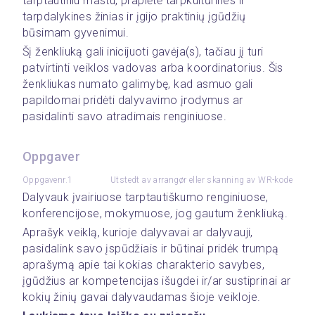
tarptautiniu mastu, praplėtė tarpkultūrines ir 
tarpdalykines žinias ir įgijo praktinių įgūdžių 
būsimam gyvenimui.
Šį ženkliuką gali inicijuoti gavėja(s), tačiau jį turi 
patvirtinti veiklos vadovas arba koordinatorius. Šis 
ženkliukas numato galimybę, kad asmuo gali 
papildomai pridėti dalyvavimo įrodymus ar 
pasidalinti savo atradimais renginiuose.
Oppgaver
Oppgavenr.1
Utstedt av arrangør eller skanning av WR-kode
Dalyvauk įvairiuose tarptautiškumo renginiuose, 
konferencijose, mokymuose, jog gautum ženkliuką.
Aprašyk veiklą, kurioje dalyvavai ar dalyvauji, 
pasidalink savo įspūdžiais ir būtinai pridėk trumpą 
aprašymą apie tai kokias charakterio savybes, 
įgūdžius ar kompetencijas išugdei ir/ar sustiprinai ar 
kokių žinių gavai dalyvaudamas šioje veikloje.