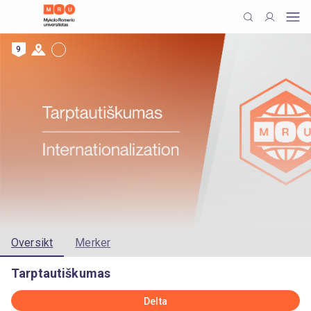
9
Oversikt
Merker
Tarptautiškumas
Delta