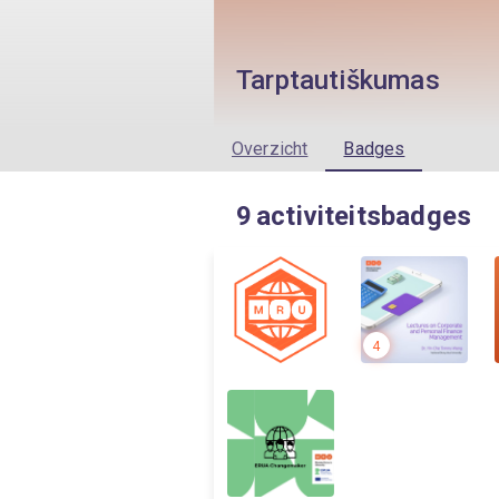
Tarptautiškumas
Overzicht
Badges
9
activiteitsbadges
4