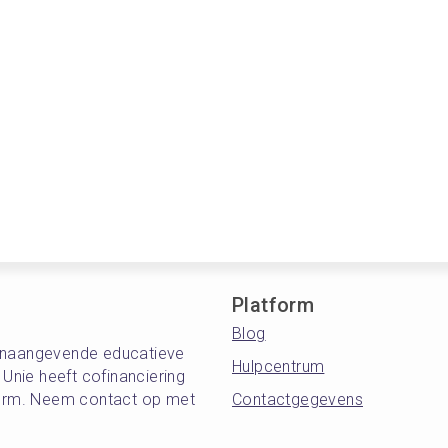
Platform
Blog
oonaangevende educatieve
Hulpcentrum
nie heeft cofinanciering
tform. Neem contact op met
Contactgegevens