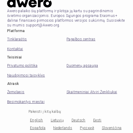
Awero palaiko šią platformą ir plėtoja ją kartu su pagrindinėmis
švietimo organizacijomis. Europos Sąjungos programa Erasmus+
dalinai finansavo pirmosios platformos versijos sukūrimą. Susisiekite
su mumis support@Awero.org.
Platforma
Tinklaraštis
Pagalbos centras
Kontaktai
Teisiniai
Privatumo politika
Duomenų apsauga
Naudojimosi taisyklės
Atrask
Žemėlapis
Skaitmeniniai Atviri Ženkliukai
Besimokantys miestai
Pakeisti į kitą kalbą
:
English
Lietuvių
Deutsch
Eesti
Española
Nederlands
Русский
Slovenščina