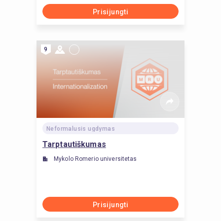
Prisijungti
9
Neformalusis ugdymas
Tarptautiškumas
Mykolo Romerio universitetas
Prisijungti