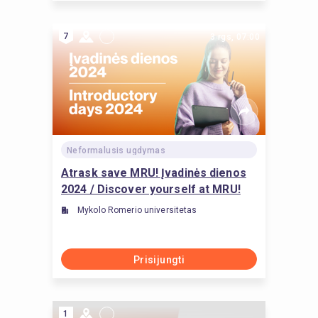
7
3 rgs, 07:00
Neformalusis ugdymas
Atrask save MRU! Įvadinės dienos
2024 / Discover yourself at MRU!
Introductory days 2024
Mykolo Romerio universitetas
Prisijungti
1