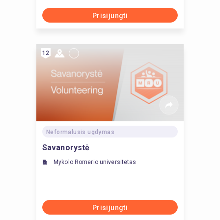
Prisijungti
12
Neformalusis ugdymas
Savanorystė
Mykolo Romerio universitetas
Prisijungti