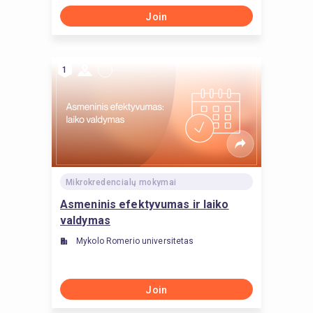
Join
1
Mikrokredencialų mokymai
Asmeninis efektyvumas ir laiko
valdymas
Mykolo Romerio universitetas
Join