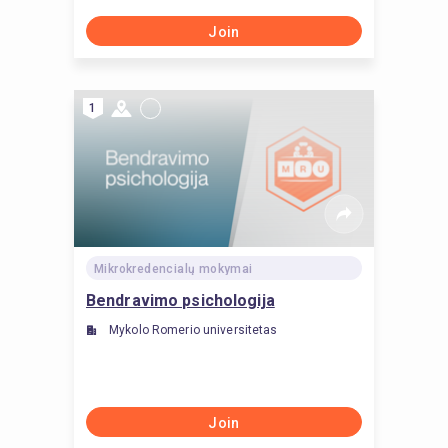
Join
1
Mikrokredencialų mokymai
Bendravimo psichologija
Mykolo Romerio universitetas
Join