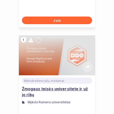
Join
1
Mikrokredencialų mokymai
Žmogaus teisės universitete ir už
jo ribų
Mykolo Romerio universitetas