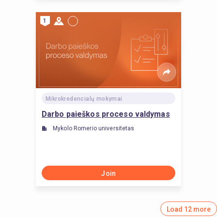
1
Mikrokredencialų mokymai
Darbo paieškos proceso valdymas
Mykolo Romerio universitetas
Join
Load 12 more