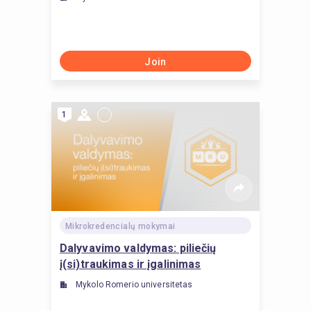
Join
1
Mikrokredencialų mokymai
Dalyvavimo valdymas: piliečių
į(si)traukimas ir įgalinimas
Mykolo Romerio universitetas