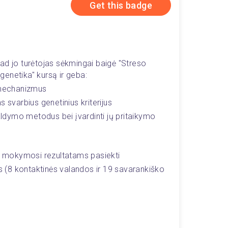
Get this badge
ad jo turėtojas sėkmingai baigė "Streso 
 genetika" kursą ir geba: 
o mechanizmus
s svarbius genetinius kriterijus
valdymo metodus bei įvardinti jų pritaikymo 
as mokymosi rezultatams pasiekti 
(8 kontaktinės valandos ir 19 savarankiško 