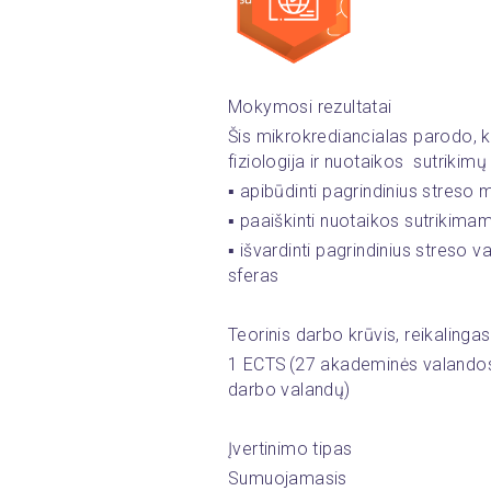
Mokymosi rezultatai
Šis mikrokrediancialas parodo, k
fiziologija ir nuotaikos  sutrikimų
▪️ apibūdinti pagrindinius stres
▪️ paaiškinti nuotaikos sutrikimam
▪️ išvardinti pagrindinius streso 
sferas
Teorinis darbo krūvis, reikaling
1 ECTS (27 akademinės valandos 
darbo valandų)
Įvertinimo tipas
Sumuojamasis