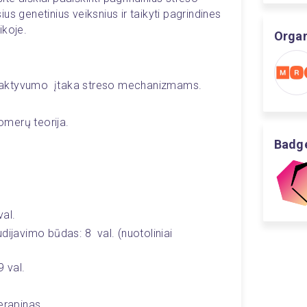
s genetinius veiksnius ir taikyti pagrindines 
ikoje.
Organ
 aktyvumo  įtaka streso mechanizmams.
lomerų teorija.
Badge
val.
ijavimo būdas: 8  val. (nuotoliniai 
 val.
Serapinas