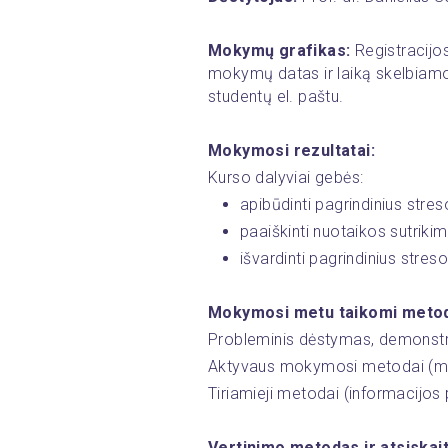
Mokymų grafikas:
 Registracijo
mokymų datas ir laiką skelbiamo
studentų el. paštu.﻿ 
Mokymosi rezultatai:
Kurso dalyviai gebės:
apibūdinti pagrindinius str
paaiškinti nuotaikos sutrikim
išvardinti pagrindinius str
Mokymosi metu taikomi metod
Probleminis dėstymas, demonst
Aktyvaus mokymosi metodai (minči
Tiriamieji metodai (informacijos
Vertinimo metodas ir atsiskai