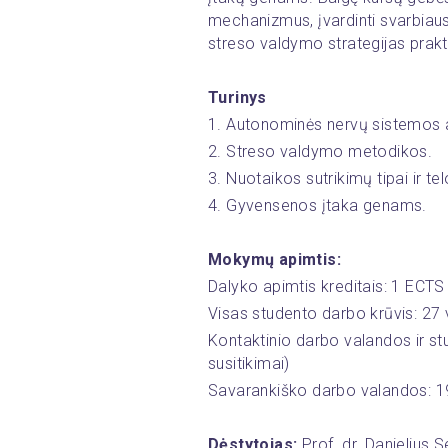
mechanizmus, įvardinti svarbiausiu
streso valdymo strategijas prakt
Turinys
1. Autonominės nervų sistemos
2. Streso valdymo metodikos.
3. Nuotaikos sutrikimų tipai ir te
4. Gyvensenos įtaka genams.
Mokymų apimtis:
Dalyko apimtis kreditais: 1 ECTS
Visas studento darbo krūvis: 27 
Kontaktinio darbo valandos ir stud
susitikimai)
Savarankiško darbo valandos: 19
Dėstytojas: 
Prof. dr. Danielius 