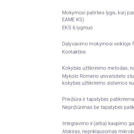
Mokymosi patirties lygis, kurį p
EAME KS) 
EKS 6 lygmuo
Dalyvavimo mokymosi veikloje 
Kontaktinė
Kokybės užtikrinimo metodas, na
Mykolo Romerio universiteto studi
kokybės užtikrinimo sistemos nuo
Priežiūra ir tapatybės patikrinima
Neprižiūrimas be tapatybės pati
Integravimo ir (arba) kaupimo g
Atskiras, nepriklausomas mikrok