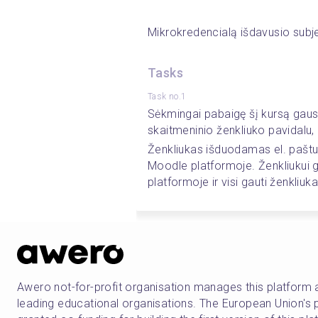
Mikrokredencialą išdavusio subje
Tasks
Task no.1
Sėkmingai pabaigę šį kursą gausi
skaitmeninio ženkliuko pavidalu, 
Ženkliukas išduodamas el. paštu
Moodle platformoje. Ženkliukui gau
platformoje ir visi gauti ženkliuka
Awero not-for-profit organisation manages this platform 
leading educational organisations. The European Union