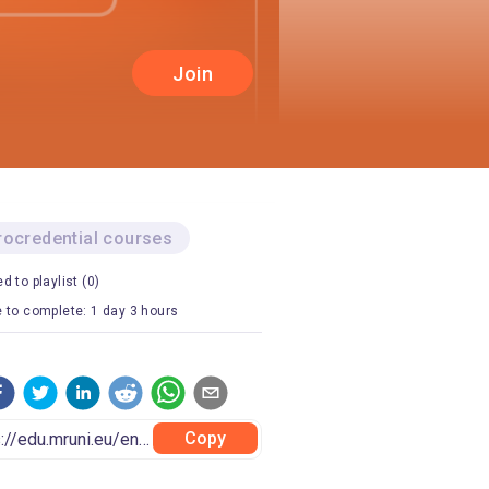
Join
rocredential courses
d to playlist (0)
 to complete: 1 day 3 hours
Copy