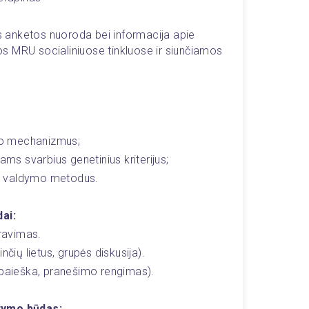
s anketos nuoroda bei informacija apie 
s MRU socialiniuose tinkluose ir siunčiamos 
eso mechanizmus;
ams svarbius genetinius kriterijus;
eso valdymo metodus.
ai:
ravimas.
ų lietus, grupės diskusija).
 paieška, pranešimo rengimas).
tymo būdas: