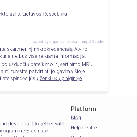
kto šalis: Lietuvos Respublika
Issued by organiser or scanning QR code
te skaitmeninį mikrokredencialą Atviro 
kuriame bus visa reikiama informacija.  
 po užduočių pateikimo ir įvertinimo MRU 
ti, turėsite patvirtinti jo gavimą šioje 
i atsispindės jūsų 
ženkliukų piniginėje
. 
Platform
Blog
and develops it together with
Help Centre
's programme Erasmus+