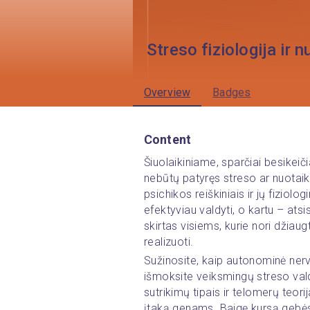
Streso fiziologija ir 
Overview
Badges
Content
Šiuolaikiniame, sparčiai besikeič
nebūtų patyręs streso ar nuotai
psichikos reiškiniais ir jų fiziolo
efektyviau valdyti, o kartu – ats
skirtas visiems, kurie nori džiau
realizuoti.
Sužinosite, kaip autonominė ner
išmoksite veiksmingų streso val
sutrikimų tipais ir telomerų teori
įtaką genams. Baigę kursą gebėsit