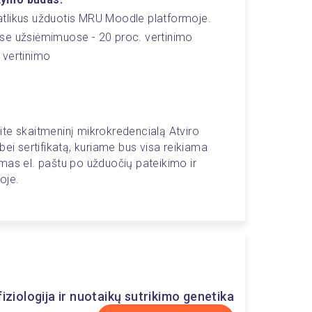
atlikus užduotis MRU Moodle platformoje.
se užsiėmimuose - 20 proc. vertinimo
 vertinimo
te skaitmeninį mikrokredencialą Atviro 
bei sertifikatą, kuriame bus visa reikiama 
mas el. paštu po užduočių pateikimo ir 
oje. 
iziologija ir nuotaikų sutrikimo genetika