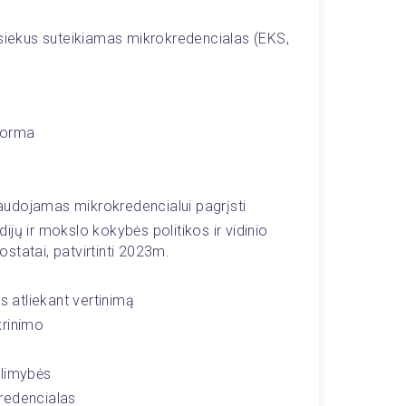
asiekus suteikiamas mikrokredencialas (EKS, 
forma
udojamas mikrokredencialui pagrįsti 
jų ir mokslo kokybės politikos ir vidinio 
statai, patvirtinti 2023m.
s atliekant vertinimą
krinimo
alimybės 
redencialas