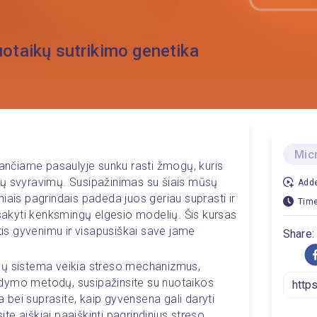
nuotaikų sutrikimo genetika
Mic
iančiame pasaulyje sunku rasti žmogų, kuris 
kų svyravimų. Susipažinimas su šiais mūsų 
Adde
giniais pagrindais padeda juos geriau suprasti ir 
Time
isakyti kenksmingų elgesio modelių. Šis kursas 
gtis gyvenimu ir visapusiškai save jame 
Share:
vų sistema veikia streso mechanizmus, 
dymo metodų, susipažinsite su nuotaikos 
ja bei suprasite, kaip gyvensena gali daryti 
e aiškiai paaiškinti pagrindinius streso 