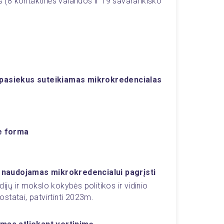
(8 kontaktinės valandos ir 19 savarankiško 
į pasiekus suteikiamas mikrokredencialas 
e forma
 naudojamas mikrokredencialui pagrįsti 
jų ir mokslo kokybės politikos ir vidinio 
statai, patvirtinti 2023m.