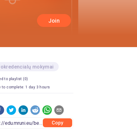
Join
rokredencialų mokymai
d to playlist (0)
 to complete: 1 day 3 hours
Copy