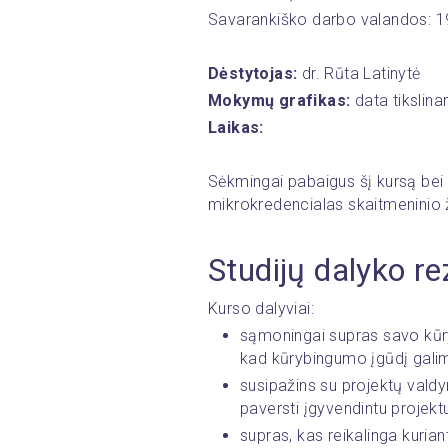
Savarankiško darbo valandos: 19
Dėstytojas: 
dr. Rūta Latinytė
Mokymų grafikas:
 data tikslin
Laikas:
Sėkmingai pabaigus šį kursą bei 
mikrokredencialas skaitmeninio 
Studijų dalyko re
Kurso dalyviai: 
sąmoningai supras savo kūry
kad kūrybingumo įgūdį galima 
susipažins su projektų valdym
paversti įgyvendintu projekt
supras, kas reikalinga kuriant