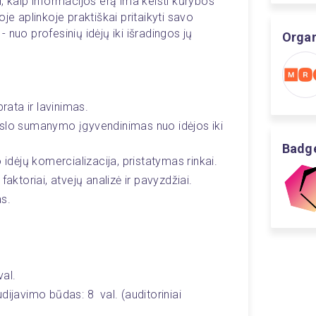
nti, kaip informacijos erą ima keisti kūrybos 
je aplinkoje praktiškai pritaikyti savo 
nuo profesinių idėjų iki išradingos jų 
Organ
ata ir lavinimas.
verslo sumanymo įgyvendinimas nuo idėjos iki 
Badge
 idėjų komercializacija, pristatymas rinkai.
faktoriai, atvejų analizė ir pavyzdžiai.
as.
val.
ijavimo būdas: 8  val. (auditoriniai 