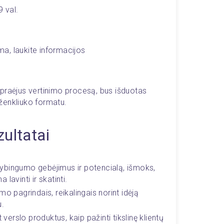
 val.
ama, laukite informacijos
praėjus vertinimo procesą, bus išduotas 
ženkliuko formatu. 
zultatai 
bingumo gebėjimus ir potencialą, išmoks, 
lavinti ir skatinti.
o pagrindais, reikalingais norint idėją 
u.
 verslo produktus, kaip pažinti tikslinę klientų 