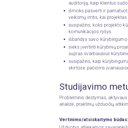
auditoriją, kaip klientus sudom
išmoks pasverti ir pamatuoti 
veiksmų imtis, kai projektas 
susipažins, koks projekto k
komunikacijos ryšys.
išbandys savo kūrybingumo jė
sieks įvertinti kūrybinių pr
supras svarbiausius kūrybi
susipažins, kaip kūrybingumą p
skirtose pačioms įvairiaus
Studijavimo met
Probleminis dėstymas, aktyvaus 
analizė, praktinių užduočių atliki
Vertinimo/atsiskaitymo būdas
Užduotys atliekamos savaranki