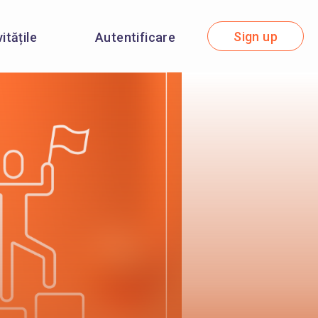
Sign up
itățile
Autentificare