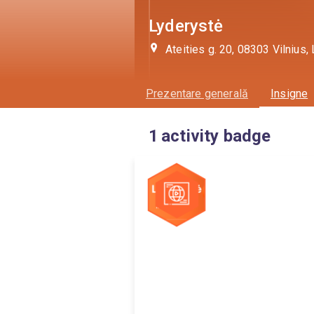
Lyderystė
Ateities g. 20, 08303 Vilnius, 
Prezentare generală
Insigne
1
activity badge