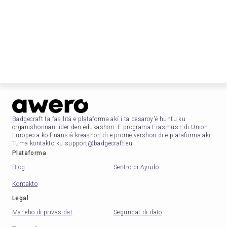
Badgecraft ta fasilitá e plataforma akí i ta desaroy'é huntu ku
organishonnan líder den edukashon. E programa Erasmus+ di Union
Europeo a ko-finansiá kreashon di e promé vershon di e plataforma akí.
Tuma kontakto ku support@badgecraft.eu.
Plataforma
Blog
Sentro di Ayudo
Kontakto
Legal
Maneho di privasidat
Seguridat di dato