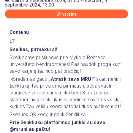
mardi, 3 septembre 2024, 07:00
- mercredi, 4
septembre 2024, 13:00
S'inscrire
Contenu
LT
Sveikas, pirmakursi!
Sveikiname prisijungus prie Mykolo Romerio 
universiteto bendruomenės! Pasinaudok proga kurti 
savo karjerą jau nuo pat pradžių! 
Norėdamas gauti 
„Atrask save MRU!“
 skaitmeninį 
ženkliuką, tau privaloma pirmiausia sudalyvauti 
įvadinėse veiklose ir surinkti bent 3 mažesnius 
skaitmeninius ženkliukus iš įvadinės savaitės veiklų, 
kuriuos Tau veiklų koordinatoriai duos nusiskenuoti!
Skenuok QR kodą ir gauk ženkliuką.
Prie ženkliukų platformos junkis su savo 
@mruni.eu paštu!