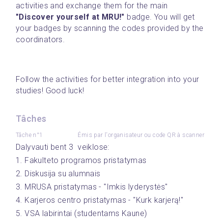
activities and exchange them for the main 
"Discover yourself at MRU!"
 badge. You will get 
your badges by scanning the codes provided by the 
coordinators.
Follow the activities for better integration into your 
studies! Good luck!
Tâches
Tâche n°1
Émis par l'organisateur ou code QR à scanner
Dalyvauti bent 3  veiklose:
1. Fakulteto programos pristatymas
2. Diskusija su alumnais
3. MRUSA pristatymas - "Imkis lyderystės"
4. Karjeros centro pristatymas - "Kurk karjerą!"
5. VSA labirintai (studentams Kaune)