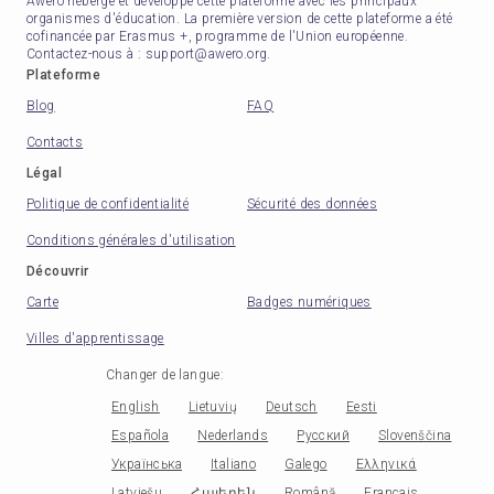
Awero héberge et développe cette plateforme avec les principaux
organismes d'éducation. La première version de cette plateforme a été
cofinancée par Erasmus +, programme de l'Union européenne.
Contactez-nous à : support@awero.org.
Plateforme
Blog
FAQ
Contacts
Légal
Politique de confidentialité
Sécurité des données
Conditions générales d'utilisation
Découvrir
Carte
Badges numériques
Villes d'apprentissage
Changer de langue
:
English
Lietuvių
Deutsch
Eesti
Española
Nederlands
Русский
Slovenščina
Українська
Italiano
Galego
Ελληνικά
Latviešu
Հայերեն
Română
Français