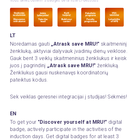
Vous devez obtenir 3 badges de la liste ci-dessous
LT
Norėdamas gauti 
„Atrask save MRU!"
 skaitmeninį 
ženkliuką, aktyviai dalyvauk įvadinių dienų veiklose. 
Gauk bent 3 veiklų skaitmeninius ženkliukus ir keisk 
juos į pagrindinį 
„Atrask save MRU!" 
ženkliuką. 
Ženkliukus gausi nuskenavęs koordinatorių 
pateiktus kodus.
Sek veiklas geresnei integracijai į studijas! Sėkmės!
EN
To get your 
"Discover yourself at MRU!"
 digital 
badge, actively participate in the activities of the 
induction days. Get digital badges for at least 3 