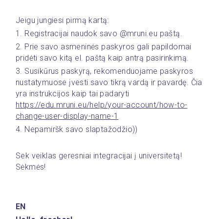
Jeigu jungiesi pirmą kartą:
1. Registracijai naudok savo @mruni.eu paštą.
2. Prie savo asmeninės paskyros gali papildomai 
pridėti savo kitą el. paštą kaip antrą pasirinkimą.
3. Susikūrus paskyrą, rekomenduojame paskyros 
nustatymuose įvesti savo tikrą vardą ir pavardę. Čia 
yra instrukcijos kaip tai padaryti 
https://edu.mruni.eu/help/your-account/how-to-
change-user-display-name-1
4. Nepamiršk savo slaptažodžio))
Sek veiklas geresniai integracijai į universitetą! 
Sėkmės!
EN