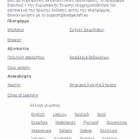
μαζί με κορυφαίους εκπαιδευτικούς οργανισμούς. Το πρόγραμμα
Erasmus + της Ευρωπαϊκής Ένωσης συγχρηματοδότησε την
κατασκευή της πρώτης έκδοσης αυτής της πλατφόρμας.
Επικοινωνήστε με το support@badgecraft.eu.
Πλατφόρμα
Ιστολόγιο
Συχνές Ερωτήσεις
Επαφές
Αξιοπιστία
Πολιτική απορρήτου
Ασφάλεια δεδομένων
Όροι χρήσης
Ανακαλύψτε
Χάρτης
Ψηφιακά Ανοιχτά Σήματα
Cities of Learning
Αλλαγή γλώσσας
:
English
Lietuvių
Deutsch
Eesti
Española
Nederlands
Русский
Slovenščina
Українська
Italiano
Galego
Ελληνικά
Latviešu
Հայերեն
Română
Français