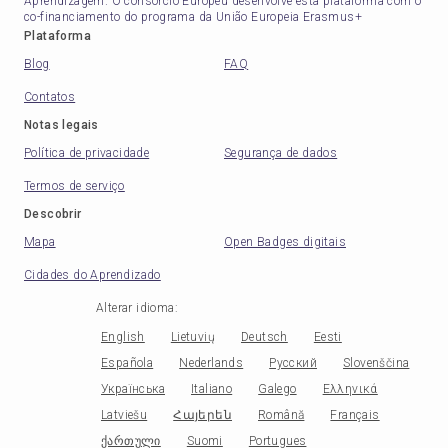
Aprendizagem. O consórcio Europeu desenvolve esta plataforma com o
co-financiamento do programa da União Europeia Erasmus+
Plataforma
Blog
FAQ
Contatos
Notas legais
Política de privacidade
Segurança de dados
Termos de serviço
Descobrir
Mapa
Open Badges digitais
Cidades do Aprendizado
Alterar idioma
:
English
Lietuvių
Deutsch
Eesti
Española
Nederlands
Русский
Slovenščina
Українська
Italiano
Galego
Ελληνικά
Latviešu
Հայերեն
Română
Français
ქართული
Suomi
Portugues